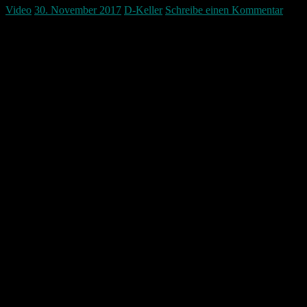
Video
30. November 2017
D-Keller
Schreibe einen Kommentar
Bei mir hat sich die Windows Taskleiste nach einigen Tagen nach
dem Update von Windows Version 1703 auf 1709 sehr komisch
verhalten. Das Startmenü hat sich nicht mehr öffnen lassen. Auch
konnte man keine rechte Maustaste mehr auf Anwendungen in der
Taskleiste machen. Auch waren alle Programme und auch der
Explorer sehr zäh. Nach diesem Workaround funktionierte alles
wieder zu 100%.