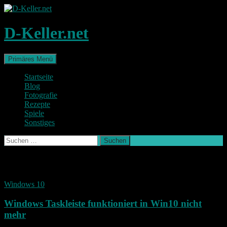
Zum
Inhalt
springen
D-Keller.net
Suchen
Primäres Menü
Startseite
Blog
Fotografie
Rezepte
Spiele
Sonstiges
Suchen
nach:
Archiv des Monats: November 2017
Windows 10
Windows Taskleiste funktioniert in Win10 nicht
mehr