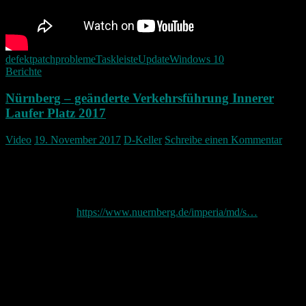
defekt
patch
probleme
Taskleiste
Update
Windows 10
Berichte
Nürnberg – geänderte Verkehrsführung Innerer
Laufer Platz 2017
Video
19. November 2017
D-Keller
Schreibe einen Kommentar
Ich hab einmal die neue Verkehrsführung abgefahren. Was mir
wirklich hier noch fehlt sind die Markierungen auf der Straße…
Diese dürfen vermutlich nicht gezogen werden aus verschiedensten
Gründen… Die Stadt hat ein Info Flyer für Anwohner veröffentlicht
den gibt es hier:
https://www.nuernberg.de/imperia/md/s…