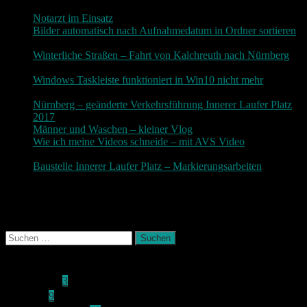
Notarzt im Einsatz
20. Januar 2019
Bilder automatisch nach Aufnahmedatum in Ordner sortieren
3. Dezember 2018
Winterliche Straßen – Fahrt von Kalchreuth nach Nürnberg
10. Dezember 2017
Windows Taskleiste funktioniert in Win10 nicht mehr
30.
November 2017
Nürnberg – geänderte Verkehrsführung Innerer Laufer Platz
2017
19. November 2017
Männer und Waschen – kleiner Vlog
9. November 2017
Wie ich meine Videos schneide – mit AVS Video
9.
November 2017
Baustelle Innerer Laufer Platz – Markierungsarbeiten
3.
November 2017
Photografie und mehr
Suchen
nach:
November 2017
M
D
M
D
F
S
S
1
2
3
4
5
6
7
8
9
10
11
12