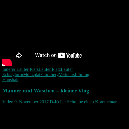
Innerer Laufer Platz
Laufer Platz
Laufer
Schlagturm
Münzplatz
nürnberg
Verkehrsführung
Haushalt
Männer und Waschen – kleiner Vlog
Video
9. November 2017
D-Keller
Schreibe einen Kommentar
Ich leg mal wieder einen Waschtag ein und schau dass ich meine
Wäsche sauber bekomm… seht selbst was mir dann passiert ist…
und ja sowas ist mir noch nie passiert!