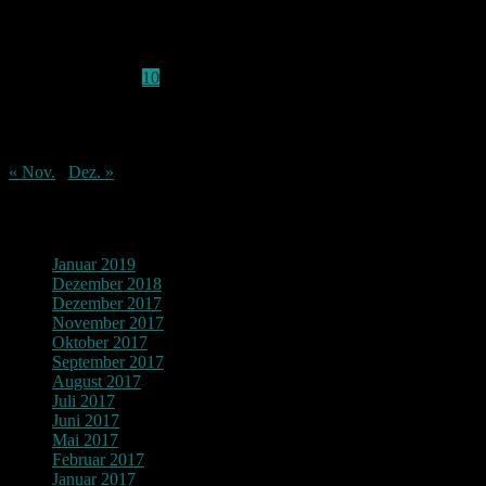
Dezember 2017
M
D
M
D
F
S
S
1
2
3
4
5
6
7
8
9
10
11
12
13
14
15
16
17
18
19
20
21
22
23
24
25
26
27
28
29
30
31
« Nov.
Dez. »
Archiv
Januar 2019
Dezember 2018
Dezember 2017
November 2017
Oktober 2017
September 2017
August 2017
Juli 2017
Juni 2017
Mai 2017
Februar 2017
Januar 2017