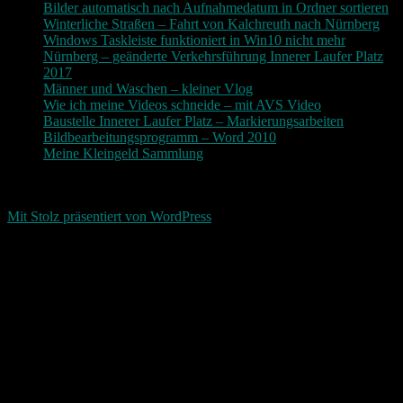
Bilder automatisch nach Aufnahmedatum in Ordner sortieren
Winterliche Straßen – Fahrt von Kalchreuth nach Nürnberg
Windows Taskleiste funktioniert in Win10 nicht mehr
Nürnberg – geänderte Verkehrsführung Innerer Laufer Platz
2017
Männer und Waschen – kleiner Vlog
Wie ich meine Videos schneide – mit AVS Video
Baustelle Innerer Laufer Platz – Markierungsarbeiten
Bildbearbeitungsprogramm – Word 2010
Meine Kleingeld Sammlung
Return To Top
d-keller.net 2015-2026
Mit Stolz präsentiert von WordPress