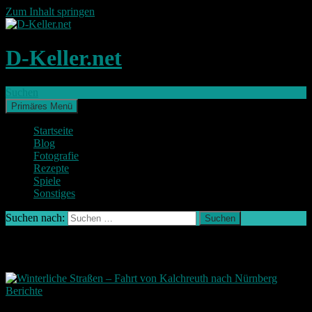
Zum Inhalt springen
D-Keller.net
Suchen
Primäres Menü
Startseite
Blog
Fotografie
Rezepte
Spiele
Sonstiges
Suchen nach:
Archiv des Monats: Dezember 2017
Berichte