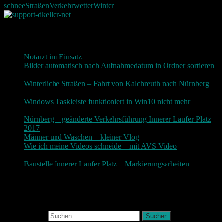
schnee
Straßen
Verkehr
wetter
Winter
Neueste Beiträge
Notarzt im Einsatz
20. Januar 2019
Bilder automatisch nach Aufnahmedatum in Ordner sortieren
3. Dezember 2018
Winterliche Straßen – Fahrt von Kalchreuth nach Nürnberg
10. Dezember 2017
Windows Taskleiste funktioniert in Win10 nicht mehr
30.
November 2017
Nürnberg – geänderte Verkehrsführung Innerer Laufer Platz
2017
19. November 2017
Männer und Waschen – kleiner Vlog
9. November 2017
Wie ich meine Videos schneide – mit AVS Video
9.
November 2017
Baustelle Innerer Laufer Platz – Markierungsarbeiten
3.
November 2017
Photografie und mehr
Suchen nach: