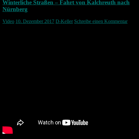
Winterliche Straßen – Fahrt von Kalchreuth nach
Nürnberg
Video
10. Dezember 2017
D-Keller
Schreibe einen Kommentar
Ein kleiner Schnelldurchlauf von Kalchreuth nach Nürnberg dur
frisch beschneite Straßen… zum glück ohne Unfall.
Höchstgeschwindigkeit war 50Km/h