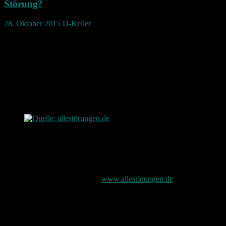
Störung?
28. Oktober 2015
D-Keller
Geht etwas nicht?
Handy? Playstation? Steam? TV? E-Mails? Internet?
Gibt es eine Störung und du weist nicht was los ist?
Dafür gibt es eine coole Webseite die alle Störungen sammeln
möchte egal um was es sich so handelt.
Quelle: allestörungen.de
Hier darf man auch dann gerne seinen Frust los werden.
Die Webseite findet sich unter
www.allestörungen.de
Eine Heatmap zeigt dann auch wo es in Deutschland mehr oder
weniger Probleme gibt.