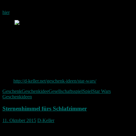
Ein Gesellschaftsspiel für Kinder. Zu kaufen gibt es dieses Spiel
hier
.
Spieleklassiker in galaktischer
Star Wars Aufmachung
Mit Chewbacca im Millenniums Falke
Für Groß und Klein ein galaktischer Spaß
3 Spieler
ab 4 Jahre geeignet
Star Wars – Looping Chewie
Auch zu finden auf meiner Geschenk Ideen Seite für Star
Wars
http://d-keller.net/geschenk-ideen/star-wars/
Geschenk
Geschenkidee
Gesellschaftsspiel
Spiel
Star Wars
Geschenkideen
Sternenhimmel fürs Schlafzimmer
11. Oktober 2015
D-Keller
Coole Idee ein Sternenhimmel fürs Schlafzimmer.