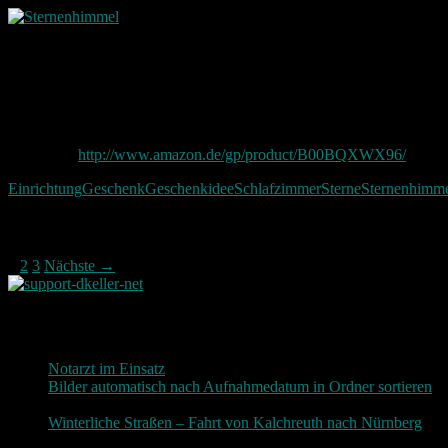
Realisiert wird dieser Sternenhimmel mit
250 Stück fluoreszierende
Leuchtpunkte. Diese leuchten im Dunkeln!
100% Raufasergeeignet und bester Halt auf glatten Flächen.
Ausgenommen Latex, Silikon.
Gibts hier:
http://www.amazon.de/gp/product/B00BQXWX96/
Einrichtung
Geschenk
Geschenkidee
Schlafzimmer
Sterne
Sternenhimm
Beitragsnavigation
1
2
3
Nächste →
Neueste Beiträge
Notarzt im Einsatz
20. Januar 2019
Bilder automatisch nach Aufnahmedatum in Ordner sortieren
3. Dezember 2018
Winterliche Straßen – Fahrt von Kalchreuth nach Nürnberg
10. Dezember 2017