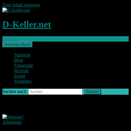
Zum Inhalt springen
D-Keller.net
Suchen
Primäres Menü
Startseite
Blog
Fotografie
Rezepte
Spiele
Sonstiges
Suchen nach:
Archiv des Monats: Oktober 2015
Allgemein