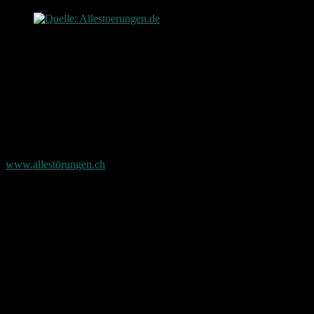
Quelle: Allestoerungen.de
Natürlich ist die Seite auf die User angewiesen die diese Besuchen.
Daher – um so mehr die Seite kennen um so genauer können
Störungen eroiert werden.
Im übrigen gibt es diese Seite auch für die Schweiz und für
Österreich. Erreichbar unter
www.allestörungen.ch
https://allestörungen.ch/