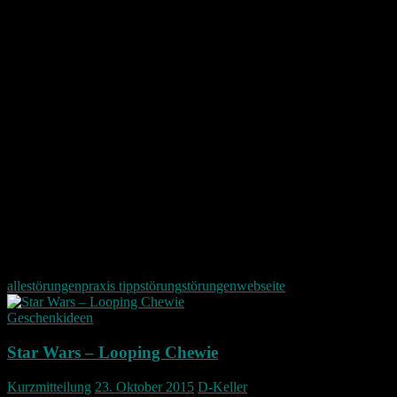
allestörungen
praxis tipp
störung
störungen
webseite
Geschenkideen
Star Wars – Looping Chewie
Kurzmitteilung
23. Oktober 2015
D-Keller