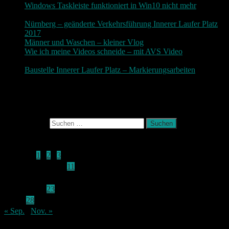
Windows Taskleiste funktioniert in Win10 nicht mehr
30.
November 2017
Nürnberg – geänderte Verkehrsführung Innerer Laufer Platz
2017
19. November 2017
Männer und Waschen – kleiner Vlog
9. November 2017
Wie ich meine Videos schneide – mit AVS Video
9.
November 2017
Baustelle Innerer Laufer Platz – Markierungsarbeiten
3.
November 2017
Photografie und mehr
Suchen nach:
Oktober 2015
M
D
M
D
F
S
S
1
2
3
4
5
6
7
8
9
10
11
12
13
14
15
16
17
18
19
20
21
22
23
24
25
26
27
28
29
30
31
« Sep.
Nov. »