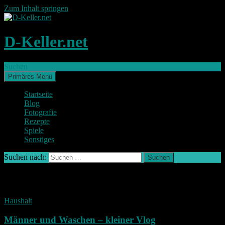
Zum Inhalt springen
D-Keller.net
Suchen
Primäres Menü
Startseite
Blog
Fotografie
Rezepte
Spiele
Sonstiges
Suchen nach:
Schlagwort-Archiv: seltenheit
Haushalt
Männer und Waschen – kleiner Vlog