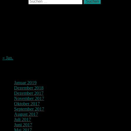
Suchen nach:
August 2026
M
D
M
D
F
S
S
1
2
3
4
5
6
7
8
9
10
11
12
13
14
15
16
17
18
19
20
21
22
23
24
25
26
27
28
29
30
31
« Jan.
Archiv
Januar 2019
Dezember 2018
Dezember 2017
November 2017
Oktober 2017
September 2017
August 2017
Juli 2017
Juni 2017
Mai 2017