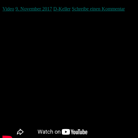
Video
9. November 2017
D-Keller
Schreibe einen Kommentar
Ich leg mal wieder einen Waschtag ein und schau dass ich meine
Wäsche sauber bekomm… seht selbst was mir dann passiert ist…
und ja sowas ist mir noch nie passiert!