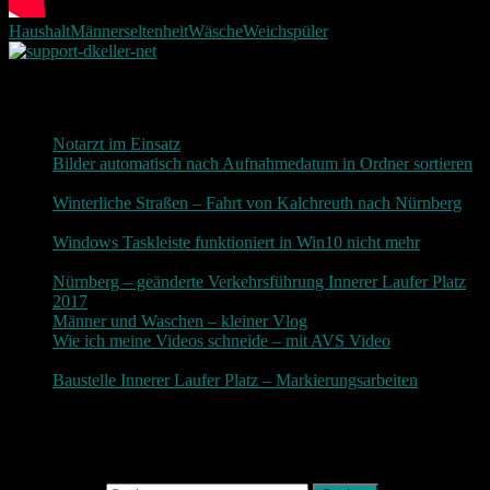
Haushalt
Männer
seltenheit
Wäsche
Weichspüler
Neueste Beiträge
Notarzt im Einsatz
20. Januar 2019
Bilder automatisch nach Aufnahmedatum in Ordner sortieren
3. Dezember 2018
Winterliche Straßen – Fahrt von Kalchreuth nach Nürnberg
10. Dezember 2017
Windows Taskleiste funktioniert in Win10 nicht mehr
30.
November 2017
Nürnberg – geänderte Verkehrsführung Innerer Laufer Platz
2017
19. November 2017
Männer und Waschen – kleiner Vlog
9. November 2017
Wie ich meine Videos schneide – mit AVS Video
9.
November 2017
Baustelle Innerer Laufer Platz – Markierungsarbeiten
3.
November 2017
Photografie und mehr