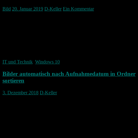
Bild
20. Januar 2019
D-Keller
Ein Kommentar
Zwei Bilder hab ich gemacht die eigentlich meines Erachtens gut
gelungen sind.
Rettungswagen im Verkehr
IT und Technik
,
Windows 10
Bilder automatisch nach Aufnahmedatum in Ordner
sortieren
3. Dezember 2018
D-Keller
Heute möchte ich kurz darstellen wie ich meine Bilder alle sortiere
und wie ich das ganze nun automatisiert habe.
Da das Programm das ich mir dazu gebaut habe leider nicht wirklich
selbsterklärend ist, habe ich dazu ein Video gemacht. Dieses findet
sich ganz unten an diesem Beitrag.
ACHTUNG! Bitte erst immer mit Testdateien ausprobieren ob das