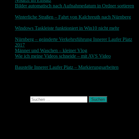
Notarzt im Einsatz
20. Januar 2019
Bilder automatisch nach Aufnahmedatum in Ordner sortieren
3. Dezember 2018
Winterliche Straßen – Fahrt von Kalchreuth nach Nürnberg
10. Dezember 2017
Windows Taskleiste funktioniert in Win10 nicht mehr
30.
November 2017
Nürnberg – geänderte Verkehrsführung Innerer Laufer Platz
2017
19. November 2017
Männer und Waschen – kleiner Vlog
9. November 2017
Wie ich meine Videos schneide – mit AVS Video
9.
November 2017
Baustelle Innerer Laufer Platz – Markierungsarbeiten
3.
November 2017
Photografie und mehr
Suchen nach:
August 2026
M
D
M
D
F
S
S
1
2
3
4
5
6
7
8
9
10
11
12
13
14
15
16