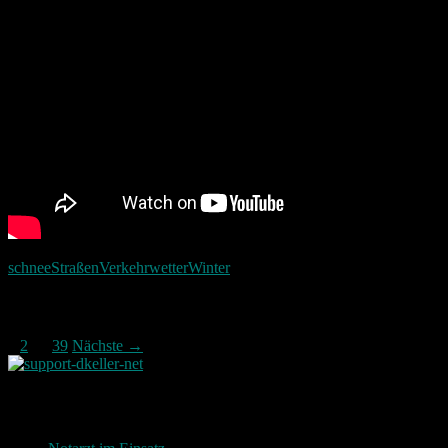
schnee
Straßen
Verkehr
wetter
Winter
Beitragsnavigation
1
2
…
39
Nächste →
Neueste Beiträge