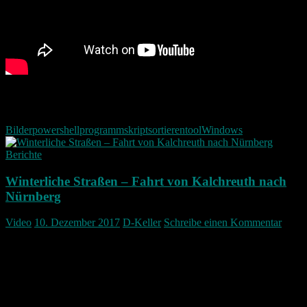
Wer möchte kann mir ein kleines Dankeschön da lassen für die
Kaffeekasse.
Bilder
powershell
programm
skript
sortieren
tool
Windows
Berichte
Winterliche Straßen – Fahrt von Kalchreuth nach
Nürnberg
Video
10. Dezember 2017
D-Keller
Schreibe einen Kommentar
Ein kleiner Schnelldurchlauf von Kalchreuth nach Nürnberg dur
frisch beschneite Straßen… zum glück ohne Unfall.
Höchstgeschwindigkeit war 50Km/h