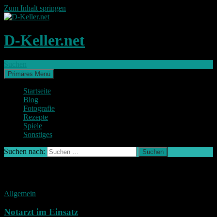
Zum Inhalt springen
D-Keller.net
Suchen
Primäres Menü
Startseite
Blog
Fotografie
Rezepte
Spiele
Sonstiges
Suchen nach:
Alle Beiträge von D-Keller
Allgemein
Notarzt im Einsatz