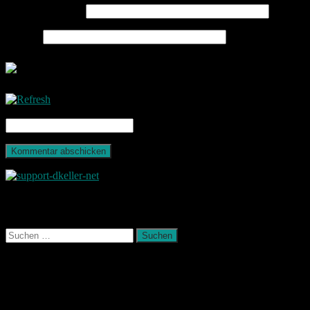
E-Mail-Adresse
*
Website
CAPTCHA Code
*
Photografie und mehr
Suchen
nach:
August 2026
M
D
M
D
F
S
S
1
2
3
4
5
6
7
8
9
10
11
12
13
14
15
16