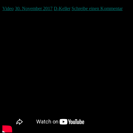
Video
30. November 2017
D-Keller
Schreibe einen Kommentar
Bei mir hat sich die Windows Taskleiste nach einigen Tagen nach d
keine rechte Maustaste mehr auf Anwendungen in der Taskleiste mac