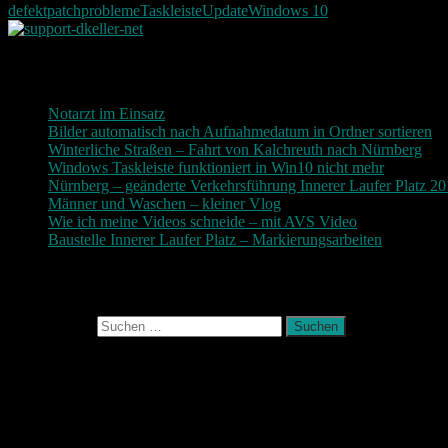
defekt
patch
probleme
Taskleiste
Update
Windows 10
Neueste Beiträge
Notarzt im Einsatz
20. Januar 2019
Bilder automatisch nach Aufnahmedatum in Ordner sortieren
3
Winterliche Straßen – Fahrt von Kalchreuth nach Nürnberg
10
Windows Taskleiste funktioniert in Win10 nicht mehr
30. Nove
Nürnberg – geänderte Verkehrsführung Innerer Laufer Platz 2
Männer und Waschen – kleiner Vlog
9. November 2017
Wie ich meine Videos schneide – mit AVS Video
9. November
Baustelle Innerer Laufer Platz – Markierungsarbeiten
3. Novem
Photografie und mehr
Suchen nach:
August 2026
M
D
M
D
F
S
S
1
2
3
4
5
6
7
8
9
10
11
12
13
14
15
16