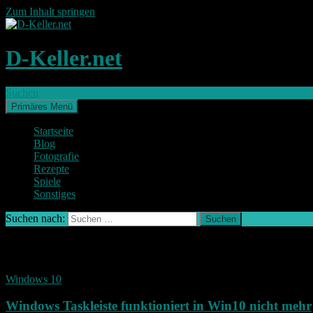
Zum Inhalt springen
D-Keller.net
Suchen
Primäres Menü
Startseite
Blog
Fotografie
Rezepte
Spiele
Sonstiges
Suchen nach:
Schlagwort-Archiv: Taskleiste
Windows 10
Windows Taskleiste funktioniert in Win10 nicht mehr