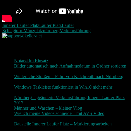
Innerer Laufer Platz
Laufer Platz
Laufer
Schlagturm
Münzplatz
nürnberg
Verkehrsführung
Neueste Beiträge
Notarzt im Einsatz
20. Januar 2019
Bilder automatisch nach Aufnahmedatum in Ordner sortieren
3. Dezember 2018
Winterliche Straßen – Fahrt von Kalchreuth nach Nürnberg
10. Dezember 2017
Windows Taskleiste funktioniert in Win10 nicht mehr
30.
November 2017
Nürnberg – geänderte Verkehrsführung Innerer Laufer Platz
2017
19. November 2017
Männer und Waschen – kleiner Vlog
9. November 2017
Wie ich meine Videos schneide – mit AVS Video
9.
November 2017
Baustelle Innerer Laufer Platz – Markierungsarbeiten
3.
November 2017