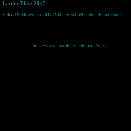
Laufer Platz 2017
Video
19. November 2017
D-Keller
Schreibe einen Kommentar
Ich hab einmal die neue Verkehrsführung abgefahren. Was mir
wirklich hier noch fehlt sind die Markierungen auf der Straße…
Diese dürfen vermutlich nicht gezogen werden aus verschiedensten
Gründen… Die Stadt hat ein Info Flyer für Anwohner veröffentlicht
den gibt es hier:
https://www.nuernberg.de/imperia/md/s…