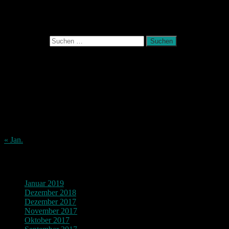
Photografie und mehr
Suchen nach:
August 2026
M
D
M
D
F
S
S
1
2
3
4
5
6
7
8
9
10
11
12
13
14
15
16
17
18
19
20
21
22
23
24
25
26
27
28
29
30
31
« Jan.
Archiv
Januar 2019
Dezember 2018
Dezember 2017
November 2017
Oktober 2017