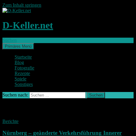
Zum Inhalt springen
D-Keller.net
Suchen
Primäres Menü
Startseite
Blog
Fotografie
Rezepte
Spiele
Sonstiges
Suchen nach:
Schlagwort-Archiv: Verkehrsführung
Berichte
Nürnberg – geänderte Verkehrsführung Innerer