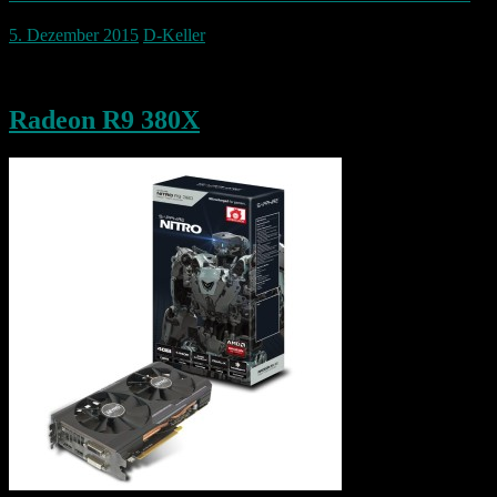
5. Dezember 2015
D-Keller
Diese Woche kam meine neue Grafikkarte
Radeon R9 380X
Die Karte ist