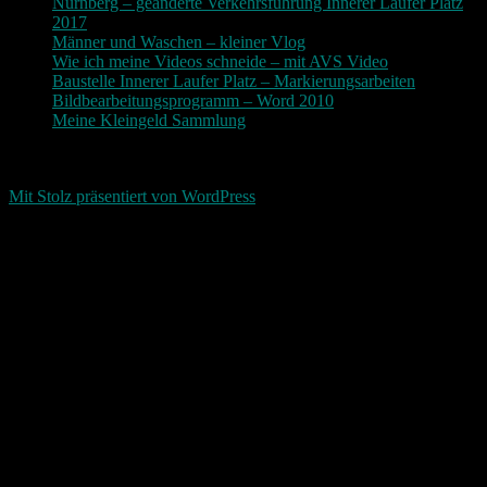
Nürnberg – geänderte Verkehrsführung Innerer Laufer Platz
2017
Männer und Waschen – kleiner Vlog
Wie ich meine Videos schneide – mit AVS Video
Baustelle Innerer Laufer Platz – Markierungsarbeiten
Bildbearbeitungsprogramm – Word 2010
Meine Kleingeld Sammlung
Return To Top
d-keller.net 2015-2026
Mit Stolz präsentiert von WordPress