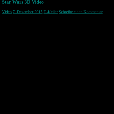
Star Wars 3D Video
Video
7. Dezember 2015
D-Keller
Schreibe einen Kommentar
Aus dem Netz gefischt.
Star Wars 3D Video
In diesem Video ist es möglich während es läuft sich umsehen.
Einfach durch Maus gedrückt halten kann der gesamte Raum wahr
genommen werden.