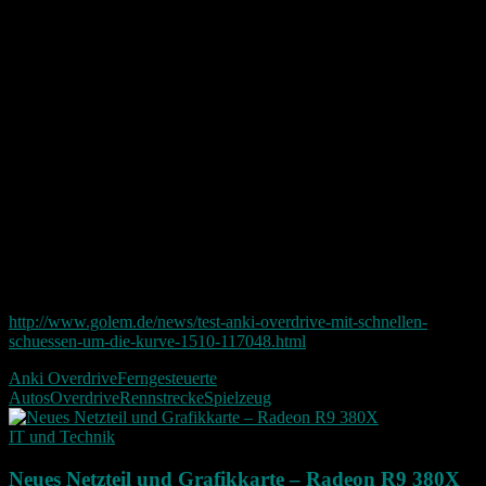
Anki Overdrive ist nicht nur ein einfaches Rennspiel sondern fast
schon ein Mario Kart im Wohnzimmer zum anfassen.
Mit seinen 180 Euro fürs Starter Paket ist das ganze noch etwas
teuer aber vielleicht fällt ja hier der Preis auch noch ein wenig.
Carrera war also gestern. Nun hat Anki mit Overdrive eine neue Zeit
eingeleitet und das ist gut so. Wir leben ja schließlich im Jahr 2015.
Andere Test Berichte:
Einen ausführlichen Test findet man beispielsweise bei Golem.de:
http://www.golem.de/news/test-anki-overdrive-mit-schnellen-
schuessen-um-die-kurve-1510-117048.html
Anki Overdrive
Ferngesteuerte
Autos
Overdrive
Rennstrecke
Spielzeug
IT und Technik
Neues Netzteil und Grafikkarte – Radeon R9 380X