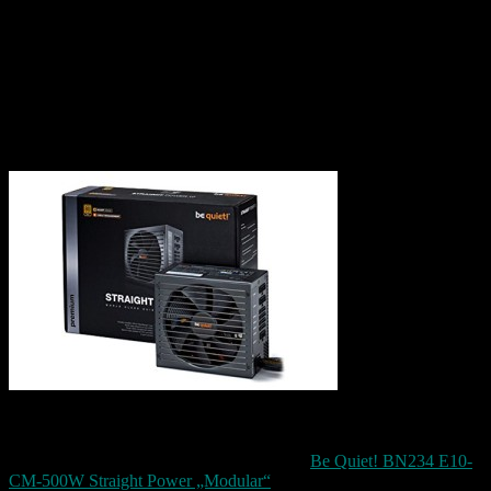
wirklich riesig und passt gerade so in mein Gehäuse. Dort ist es
relativ eng durch die ganze Festplatten die ich noch so darin hab.
Hier sollte ich vielleicht auch mal die ganzen kleinen heraus nehmen
und dafür ein zwei große rein basteln.
Meine 1 TB Platte die bereits verbaut ist – ist voll mit Bildern und
Filmen die ich seit 2004 gemacht habe.
Weil mein Netzteil das alles jetzt nicht mehr gepackt hat, musste ich
auch hier
nachrüsten. Daher gibt es jetzt ein auch ein neues Netzteil mit 500W
es ersetzt das 430 Watt Netzteil.
Hierbei handelt es sich um ein
Netzteil von
Be Quiet! BN234 E10-
CM-500W Straight Power „Modular“
.