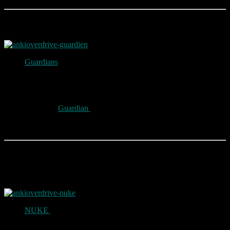
Guardian
Guardians
Siren Core gibt seine Siegeslust lautstark bekannt!
Sein Schallkern erzeugt schrille Schallwellen, welche die
Panzerung seiner Herausforderer durchdringen und ihnen
jegliche Kontrolle rauben.
Sonic Beam – Ein Strahl aus ultrahochfrequenter Energie, der
direkt vor
Guardian
abgefeuert wird.
Sonic Blast – Entlädt eine massive Schallwelle, die alle
umgebenden Herausforderer beschädigt.
Nuke
NUKE
kann seinen Fusionskern Core mit unglaublicher
Energie aufladen, der normale Schilde nicht standhalten.
Hinter seiner coolen Fassade verbirgt sich ein hochexplosives