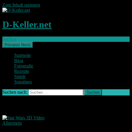
Zum Inhalt springen
D-Keller.net
Suchen
Primäres Menü
Startseite
Blog
Fotografie
Rezepte
Spiele
Sonstiges
Suchen nach:
Archiv des Monats: Dezember 2015
Allgemein