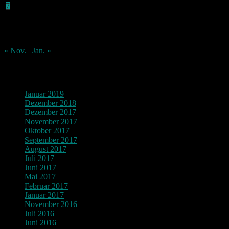
7
8
9
10
11
12
13
14
15
16
17
18
19
20
21
22
23
24
25
26
27
28
29
30
31
« Nov.
Jan. »
Archiv
Januar 2019
Dezember 2018
Dezember 2017
November 2017
Oktober 2017
September 2017
August 2017
Juli 2017
Juni 2017
Mai 2017
Februar 2017
Januar 2017
November 2016
Juli 2016
Juni 2016