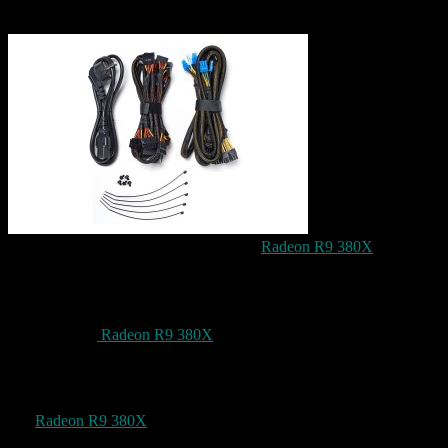
Das Netzteil bringt auch gleich entsprechende Kabel mit die schön
Modular am Netzteil
angeschlossen werden können. Für die
Radeon R9 380X
werden
zwei 2×3 Stromanschlüsse benötigt. Diese sind beim Netzteil mit
dabei und können somit auch gleich angeschlossen werden.
Jetzt ist mein Gaming PC wieder auf einem relativ aktuellen Level
auch dank der
Radeon R9 380X
und dem Netzteil von BeQuiet!
16GB Arbeitsspeicher habe ich bereits schon bald 4 Jahre installiert
und brauche hier erst mal keine Aufrüstung.
Die
Radeon R9 380X
unterstützt auch schon VR also Virtuelle
Realitäts Brillen wie die Oculus Rift oder der HTC Vive. Ich bin