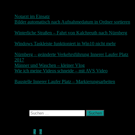
Neueste Beiträge
Notarzt im Einsatz
20. Januar 2019
Bilder automatisch nach Aufnahmedatum in Ordner sortieren
3. Dezember 2018
Winterliche Straßen – Fahrt von Kalchreuth nach Nürnberg
10. Dezember 2017
Windows Taskleiste funktioniert in Win10 nicht mehr
30.
November 2017
Nürnberg – geänderte Verkehrsführung Innerer Laufer Platz
2017
19. November 2017
Männer und Waschen – kleiner Vlog
9. November 2017
Wie ich meine Videos schneide – mit AVS Video
9.
November 2017
Baustelle Innerer Laufer Platz – Markierungsarbeiten
3.
November 2017
Photografie und mehr
Suchen nach:
Dezember 2015
M
D
M
D
F
S
S
1
2
3
4
5
6