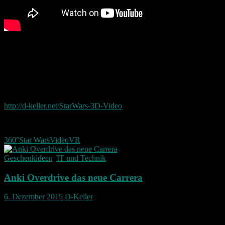
schaut man das Video auf seinem Handy an ist es sogar möglich
sich durch Bewegen des Smartphones um zu sehen.
Hier der der Link um das ganze auf dem Handy an zu sehen:
http://d-keller.net/StarWars-3D-Video
360°
Star Wars
Video
VR
Geschenkideen
,
IT und Technik
Anki Overdrive das neue Carrera
6. Dezember 2015
D-Keller
Anki Overdrive