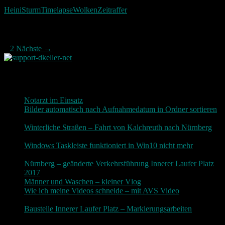
Heini
Sturm
Timelapse
Wolken
Zeitraffer
Beitragsnavigation
1
2
Nächste →
Neueste Beiträge
Notarzt im Einsatz
20. Januar 2019
Bilder automatisch nach Aufnahmedatum in Ordner sortieren
3. Dezember 2018
Winterliche Straßen – Fahrt von Kalchreuth nach Nürnberg
10. Dezember 2017
Windows Taskleiste funktioniert in Win10 nicht mehr
30.
November 2017
Nürnberg – geänderte Verkehrsführung Innerer Laufer Platz
2017
19. November 2017
Männer und Waschen – kleiner Vlog
9. November 2017
Wie ich meine Videos schneide – mit AVS Video
9.
November 2017
Baustelle Innerer Laufer Platz – Markierungsarbeiten
3.
November 2017