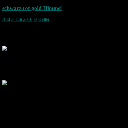
schwarz-rot-gold Himmel
Bild
3. Juli 2016
D-Keller
So extrem wie auf dem Bild war der Himmel nicht.
Das Bild war etwas schwächer.
Beim ändern des Kontrasts kam dann ein wunderschönes schwarz
rot gold Bild heraus.
Es wurde lediglich der Kontrast verändert.
Deutschland ist im HALBFINALE!!!