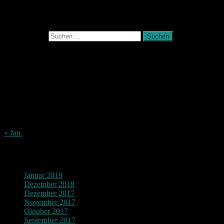
Photografie und mehr
Suchen nach:
August 2026
M
D
M
D
F
S
S
1
2
3
4
5
6
7
8
9
10
11
12
13
14
15
16
17
18
19
20
21
22
23
24
25
26
27
28
29
30
31
« Jan.
Archiv
Januar 2019
Dezember 2018
Dezember 2017
November 2017
Oktober 2017
September 2017