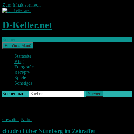
Zum Inhalt springen
D-Keller.net
Suchen
Primäres Menü
Startseite
Blog
Fotografie
Rezepte
Spiele
Sonstiges
Suchen nach:
Schlagwort-Archiv: Wolken
Gewitter
,
Natur
cloudroll über Nürnberg im Zeitraffer