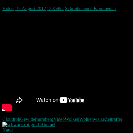
Video
19. August 2017
D-Keller
Schreibe einen Kommentar
Eine Wolkenwalze (cloudroll) nach einem Gewitter mit einer hohen
Geschwindigkeit.
Cloudroll
Gewitter
nürnberg
Video
Wolken
Wolkenwalze
Zeitraffer
Natur