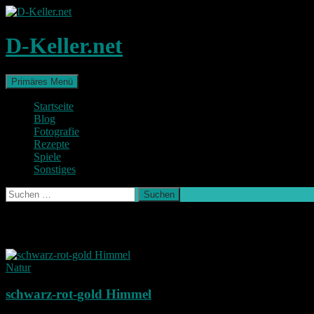
Zum
Inhalt
springen
D-Keller.net
Suchen
Primäres Menü
Startseite
Blog
Fotografie
Rezepte
Spiele
Sonstiges
Suchen
nach:
Schlagwort-Archiv: Sonnenuntergang
Natur
schwarz-rot-gold Himmel