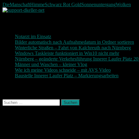
DieManschaft
Himme
Schwarz Rot Gold
Sonnenuntergang
Wolken
Neueste Beiträge
Notarzt im Einsatz
20. Januar 2019
Bilder automatisch nach Aufnahmedatum in Ordner sortieren
3
Winterliche Straßen – Fahrt von Kalchreuth nach Nürnberg
10
Windows Taskleiste funktioniert in Win10 nicht mehr
30. Nove
Nürnberg – geänderte Verkehrsführung Innerer Laufer Platz 2
Männer und Waschen – kleiner Vlog
9. November 2017
Wie ich meine Videos schneide – mit AVS Video
9. November
Baustelle Innerer Laufer Platz – Markierungsarbeiten
3. Novem
Photografie und mehr
Suchen
nach:
August 2026
M
D
M
D
F
S
S
1
2
3
4
5
6
7
8
9
10
11
12
13
14
15
16