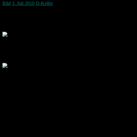
Bild
3. Juli 2016
D-Keller
So extrem wie auf dem Bild war der Himmel nicht.
Das Bild war etwas schwächer.
Beim ändern des Kontrasts kam dann ein wunderschönes schwarz rot 
Es wurde lediglich der Kontrast verändert.
Deutschland ist im HALBFINALE!!!