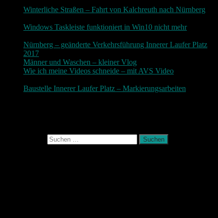
3. Dezember 2018
Winterliche Straßen – Fahrt von Kalchreuth nach Nürnberg
10. Dezember 2017
Windows Taskleiste funktioniert in Win10 nicht mehr
30.
November 2017
Nürnberg – geänderte Verkehrsführung Innerer Laufer Platz
2017
19. November 2017
Männer und Waschen – kleiner Vlog
9. November 2017
Wie ich meine Videos schneide – mit AVS Video
9.
November 2017
Baustelle Innerer Laufer Platz – Markierungsarbeiten
3.
November 2017
Photografie und mehr
Suchen nach:
August 2026
M
D
M
D
F
S
S
1
2
3
4
5
6
7
8
9
10
11
12
13
14
15
16
17
18
19
20
21
22
23
24
25
26
27
28
29
30