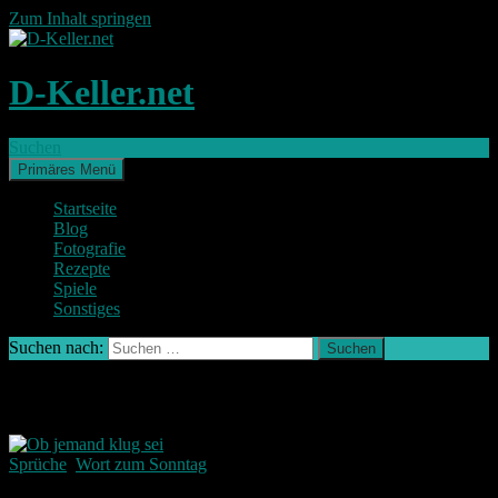
Zum Inhalt springen
D-Keller.net
Suchen
Primäres Menü
Startseite
Blog
Fotografie
Rezepte
Spiele
Sonstiges
Suchen nach:
Schlagwort-Archiv: Verse
Sprüche
,
Wort zum Sonntag