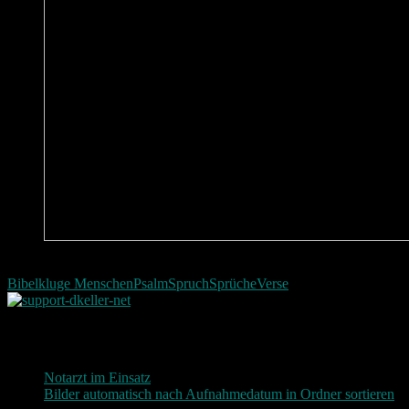
Ob jemand klug sei | Bibel | Psalm 14,2
Bibel
kluge Menschen
Psalm
Spruch
Sprüche
Verse
Neueste Beiträge
Notarzt im Einsatz
20. Januar 2019
Bilder automatisch nach Aufnahmedatum in Ordner sortieren