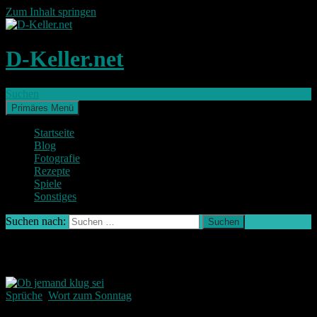
Zum Inhalt springen
D-Keller.net
Suchen
Primäres Menü
Startseite
Blog
Fotografie
Rezepte
Spiele
Sonstiges
Suchen nach:
Archiv der Kategorie: Sprüche
Sprüche
,
Wort zum Sonntag