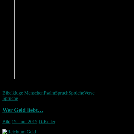
Ob jemand klug sei | Bibel | Psalm 14,2
Bibel
kluge Menschen
Psalm
Spruch
Sprüche
Verse
Sprüche
Wer Geld liebt…
Bild
15. Juni 2015
D-Keller