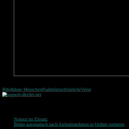
Ob jemand klug sei | Bibel | Psalm 14,2
Bibel
kluge Menschen
Psalm
Spruch
Sprüche
Verse
Neueste Beiträge
Notarzt im Einsatz
20. Januar 2019
Bilder automatisch nach Aufnahmedatum in Ordner sortieren