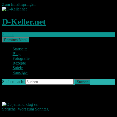
Zum Inhalt springen
D-Keller.net
Suchen
Primäres Menü
Startseite
Blog
Fotografie
Rezepte
Spiele
Sonstiges
Suchen nach:
Schlagwort-Archiv: kluge Menschen
Sprüche
,
Wort zum Sonntag