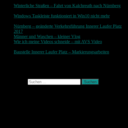
3. Dezember 2018
Winterliche Straßen – Fahrt von Kalchreuth nach Nürnberg
10. Dezember 2017
Windows Taskleiste funktioniert in Win10 nicht mehr
30.
November 2017
Nürnberg – geänderte Verkehrsführung Innerer Laufer Platz
2017
19. November 2017
Männer und Waschen – kleiner Vlog
9. November 2017
Wie ich meine Videos schneide – mit AVS Video
9.
November 2017
Baustelle Innerer Laufer Platz – Markierungsarbeiten
3.
November 2017
Photografie und mehr
Suchen nach:
August 2026
M
D
M
D
F
S
S
1
2
3
4
5
6
7
8
9
10
11
12
13
14
15
16
17
18
19
20
21
22
23
24
25
26
27
28
29
30