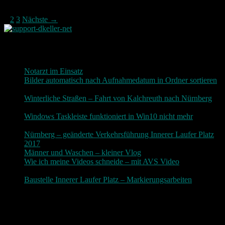
1
2
3
Nächste →
Neueste Beiträge
Notarzt im Einsatz
20. Januar 2019
Bilder automatisch nach Aufnahmedatum in Ordner sortieren
3. Dezember 2018
Winterliche Straßen – Fahrt von Kalchreuth nach Nürnberg
10. Dezember 2017
Windows Taskleiste funktioniert in Win10 nicht mehr
30.
November 2017
Nürnberg – geänderte Verkehrsführung Innerer Laufer Platz
2017
19. November 2017
Männer und Waschen – kleiner Vlog
9. November 2017
Wie ich meine Videos schneide – mit AVS Video
9.
November 2017
Baustelle Innerer Laufer Platz – Markierungsarbeiten
3.
November 2017
Photografie und mehr