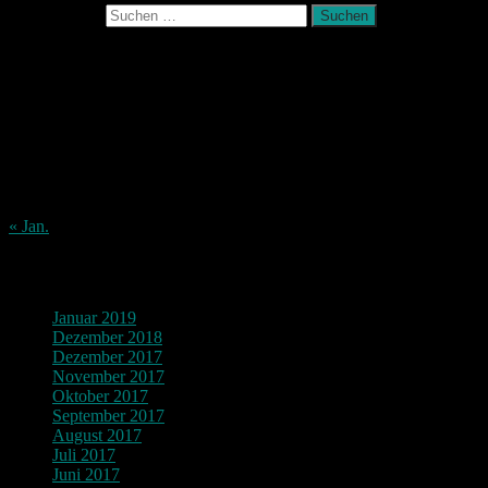
Suchen nach:
August 2026
M
D
M
D
F
S
S
1
2
3
4
5
6
7
8
9
10
11
12
13
14
15
16
17
18
19
20
21
22
23
24
25
26
27
28
29
30
31
« Jan.
Archiv
Januar 2019
Dezember 2018
Dezember 2017
November 2017
Oktober 2017
September 2017
August 2017
Juli 2017
Juni 2017