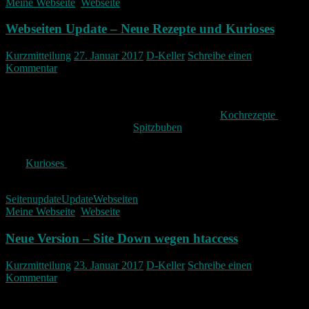
Meine Webseite
,
Webseite
Webseiten Update – Neue Rezepte und Kurioses
Kurzmitteilung
27. Januar 2017
D-Keller
Schreibe einen
Kommentar
Meine Seite hat nun ein kleines Update bekommen.
Unter Rezepte finden sich nun auch vorerst zwei
Kochrezepte
so
wie ein Plätzchen Rezept für
Spitzbuben
.
Des weiteren gibt es nun eine weitere Kategorie unter Bildern die
sich
Kurioses
nennt. Dort sollen alle Kuriositäten die ich so finde
eingestellt werden.
Seitenupdate
Update
Webseiten
Meine Webseite
,
Webseite
Neue Version – Site Down wegen htaccess
Kurzmitteilung
23. Januar 2017
D-Keller
Schreibe einen
Kommentar
Meine Seite war ein paar Tage down.