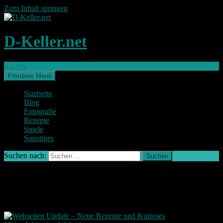
Zum Inhalt springen
D-Keller.net
Suchen
Primäres Menü
Startseite
Blog
Fotografie
Rezepte
Spiele
Sonstiges
Suchen nach:
Archiv der Kategorie: Meine Webseite
Alles was meine Webseite betrifft