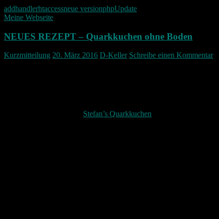
addhandler
htaccess
neue version
php
Update
Meine Webseite
NEUES REZEPT – Quarkkuchen ohne Boden
Kurzmitteilung
20. März 2016
D-Keller
Schreibe einen Kommentar
Meine Rezepte haben wieder zuwachs bekommen.
Diesmal wieder ein Rezept von meinem Kollegen. Ein wirklich sau
einfacher Quarkkuchen den jedes Kind machen kann.
Hier geht’s zum Kuchen:
Stefan’s Quarkkuchen
Ich werde zudem zusehen dort mal vernünftige Bilder auch mit zu
liefern.