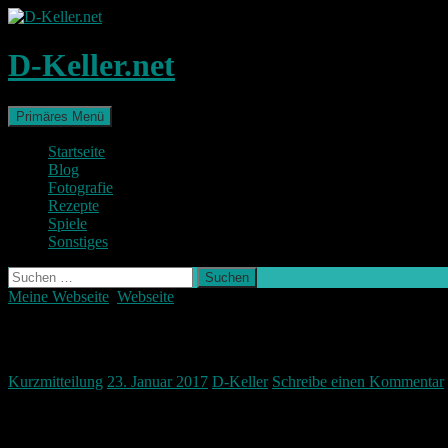
Zum
Inhalt
springen
D-Keller.net
Suchen
Primäres Menü
Startseite
Blog
Fotografie
Rezepte
Spiele
Sonstiges
Suchen
nach:
Meine Webseite
,
Webseite
Neue Version – Site Down wegen htaccess
Kurzmitteilung
23. Januar 2017
D-Keller
Schreibe einen Kommentar
Meine Seite war ein paar Tage down.