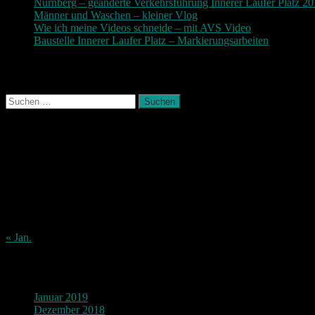
Nürnberg – geänderte Verkehrsführung Innerer Laufer Platz 2
Männer und Waschen – kleiner Vlog
9. November 2017
Wie ich meine Videos schneide – mit AVS Video
9. November
Baustelle Innerer Laufer Platz – Markierungsarbeiten
3. Novem
Photografie und mehr
Suchen
nach:
August 2026
M
D
M
D
F
S
S
1
2
3
4
5
6
7
8
9
10
11
12
13
14
15
16
17
18
19
20
21
22
23
24
25
26
27
28
29
30
31
« Jan.
Archiv
Januar 2019
Dezember 2018