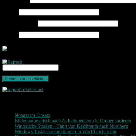
Kommentar
*
Name
*
E-Mail-Adresse
*
Website
CAPTCHA Code
*
Neueste Beiträge
Notarzt im Einsatz
20. Januar 2019
Bilder automatisch nach Aufnahmedatum in Ordner sortieren
3
Winterliche Straßen – Fahrt von Kalchreuth nach Nürnberg
10
Windows Taskleiste funktioniert in Win10 nicht mehr
30. Nove