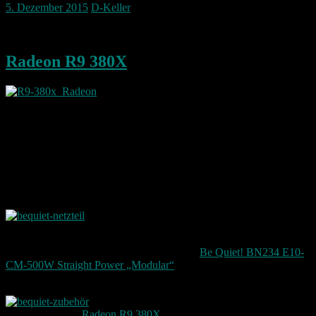
5. Dezember 2015
D-Keller
Diese Woche kam meine neue Grafikkarte
Radeon R9 380X
Die Karte ist wirklich riesig und passt gerade so
in mein Gehäuse. Dort ist es relativ eng durch die ganze Festplatten
die ich noch so darin hab. Hier sollte ich vielleicht auch mal die
ganzen kleinen heraus nehmen und dafür ein zwei große rein
basteln.
Meine 1 TB Platte die bereits verbaut ist – ist voll mit Bildern und
Filmen die ich seit 2004 gemacht habe.
Weil mein Netzteil das alles jetzt nicht mehr gepackt hat, musste ich
auch hier nachrüsten. Daher gibt es jetzt ein auch
ein neues Netzteil mit 500W es ersetzt das 430 Watt Netzteil.
Hierbei handelt es sich um ein
Netzteil von
Be Quiet! BN234 E10-
CM-500W Straight Power „Modular“
.
Das Netzteil bringt auch gleich entsprechende Kabel mit die schön
Modular am Netzteil angeschlossen werden
können. Für die
Radeon R9 380X
werden zwei 2×3