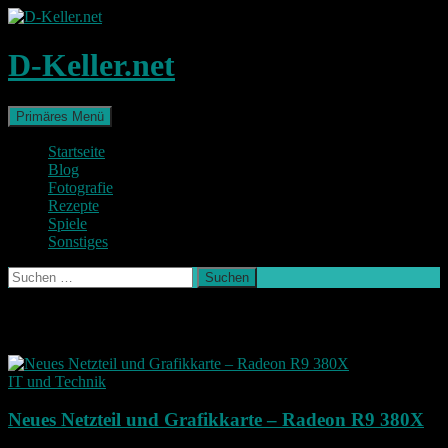
Zum
Inhalt
springen
D-Keller.net
Suchen
Primäres Menü
Startseite
Blog
Fotografie
Rezepte
Spiele
Sonstiges
Suchen
nach:
Schlagwort-Archiv: Aufrüstung
IT und Technik
Neues Netzteil und Grafikkarte – Radeon R9 380X