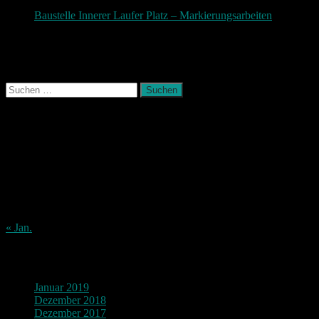
November 2017
Baustelle Innerer Laufer Platz – Markierungsarbeiten
3.
November 2017
Photografie und mehr
Suchen
nach:
August 2026
M
D
M
D
F
S
S
1
2
3
4
5
6
7
8
9
10
11
12
13
14
15
16
17
18
19
20
21
22
23
24
25
26
27
28
29
30
31
« Jan.
Archiv
Januar 2019
Dezember 2018
Dezember 2017