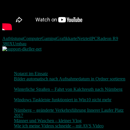
Aufrüstung
Computer
Gaming
Grafikkarte
Netzteil
PC
Radeon R9
380X
Umbau
Neueste Beiträge
Notarzt im Einsatz
20. Januar 2019
Bilder automatisch nach Aufnahmedatum in Ordner sortieren
3. Dezember 2018
Winterliche Straßen – Fahrt von Kalchreuth nach Nürnberg
10. Dezember 2017
Windows Taskleiste funktioniert in Win10 nicht mehr
30.
November 2017
Nürnberg – geänderte Verkehrsführung Innerer Laufer Platz
2017
19. November 2017
Männer und Waschen – kleiner Vlog
9. November 2017
Wie ich meine Videos schneide – mit AVS Video
9.