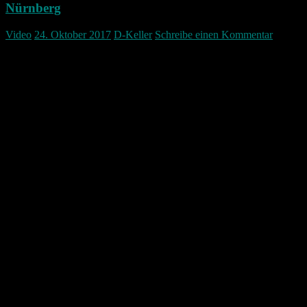
Nürnberg
Video
24. Oktober 2017
D-Keller
Schreibe einen Kommentar
Überall in Nürnberg sind aktuell Baustellen. Eine Baustelle die
Aktuell in Nürnberg auch für Staus sorgt ist am Inneren Laufer Platz
am Laufer Schlagturm. Dort wird die Kreuzung komplett umgebaut
so wie der Verkehrsfluss komplett umgeändert.
Ich dokumentiere in diesem Video kurz die Aktuelle Lage der
Baustelle. In einen vorangegangen Video sieht man wie der Platz bis
2017 ausgesehen hat. Dieses Video zeigt den stand der
Umbauarbeiten am 24.10.2017