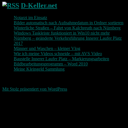
D-Keller.net
Notarzt im Einsatz
Bilder automatisch nach Aufnahmedatum in Ordner sortieren
Winterliche Straßen – Fahrt von Kalchreuth nach Nürnberg
Windows Taskleiste funktioniert in Win10 nicht mehr
Nürnberg – geänderte Verkehrsführung Innerer Laufer Platz
2017
Männer und Waschen – kleiner Vlog
Wie ich meine Videos schneide – mit AVS Video
Baustelle Innerer Laufer Platz – Markierungsarbeiten
Bildbearbeitungsprogramm – Word 2010
Meine Kleingeld Sammlung
Return To Top
d-keller.net 2015-2026
Mit Stolz präsentiert von WordPress