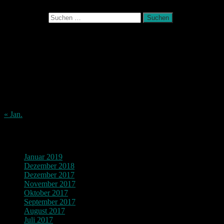
Suchen nach:
August 2026
M
D
M
D
F
S
S
1
2
3
4
5
6
7
8
9
10
11
12
13
14
15
16
17
18
19
20
21
22
23
24
25
26
27
28
29
30
31
« Jan.
Archiv
Januar 2019
Dezember 2018
Dezember 2017
November 2017
Oktober 2017
September 2017
August 2017
Juli 2017