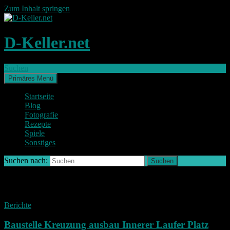
Zum Inhalt springen
D-Keller.net
Suchen
Primäres Menü
Startseite
Blog
Fotografie
Rezepte
Spiele
Sonstiges
Suchen nach:
Schlagwort-Archiv: Umbau
Berichte
Baustelle Kreuzung ausbau Innerer Laufer Platz