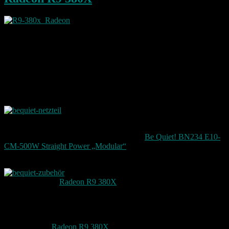
Die Karte ist wirklich riesig und passt gerade so
in mein Gehäuse. Dort ist es relativ eng durch die ganze Festplatten
die ich noch so darin hab. Hier sollte ich vielleicht auch mal die
ganzen kleinen heraus nehmen und dafür ein zwei große rein
basteln.
Meine 1 TB Platte die bereits verbaut ist – ist voll mit Bildern und
Filmen die ich seit 2004 gemacht habe.
Weil mein Netzteil das alles jetzt nicht mehr gepackt hat, musste ich
auch hier nachrüsten. Daher gibt es jetzt ein auch
ein neues Netzteil mit 500W es ersetzt das 430 Watt Netzteil.
Hierbei handelt es sich um ein
Netzteil von
Be Quiet! BN234 E10-
CM-500W Straight Power „Modular“
.
Das Netzteil bringt auch gleich entsprechende Kabel mit die schön
Modular am Netzteil angeschlossen werden
können. Für die
Radeon R9 380X
werden zwei 2×3
Stromanschlüsse benötigt. Diese sind beim Netzteil mit dabei und
können somit auch gleich angeschlossen werden.
Jetzt ist mein Gaming PC wieder auf einem relativ aktuellen Level
auch dank der
Radeon R9 380X
und dem Netzteil von BeQuiet!