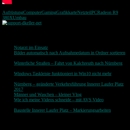
Aufrüstung
Computer
Gaming
Grafikkarte
Netzteil
PC
Radeon R9
380X
Umbau
Neueste Beiträge
Notarzt im Einsatz
20. Januar 2019
Bilder automatisch nach Aufnahmedatum in Ordner sortieren
3. Dezember 2018
Winterliche Straßen – Fahrt von Kalchreuth nach Nürnberg
10. Dezember 2017
Windows Taskleiste funktioniert in Win10 nicht mehr
30.
November 2017
Nürnberg – geänderte Verkehrsführung Innerer Laufer Platz
2017
19. November 2017
Männer und Waschen – kleiner Vlog
9. November 2017
Wie ich meine Videos schneide – mit AVS Video
9.
November 2017
Baustelle Innerer Laufer Platz – Markierungsarbeiten
3.
November 2017
Photografie und mehr