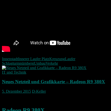
Innenstadt
Innerer Laufer Platz
Kreuzung
Laufer
Schlagturm
nürnberg
Umbau
Verkehr
IT und Technik
Neues Netzteil und Grafikkarte – Radeon R9 380X
5. Dezember 2015
D-Keller
Diese Woche kam meine neue Grafikkarte
Radeon R9 380X