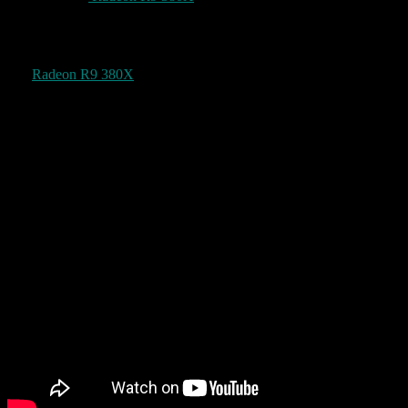
16GB Arbeitsspeicher habe ich bereits schon bald 4 Jahre installiert
und brauche hier erst mal keine Aufrüstung.
Die
Radeon R9 380X
unterstützt auch schon VR also Virtuelle
Realitäts Brillen wie die Oculus Rift oder der HTC Vive. Ich bin
gespannt wann ich von dieser neuen Innovation berichten kann.
Hier noch ein Zeitraffer vom Einbau des Netzteils und der
Grafikkarte.