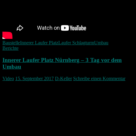
Baustelle
Innerer Laufer Platz
Laufer Schlagturm
Umbau
Berichte
Innerer Laufer Platz Nürnberg – 3 Tag vor dem
Umbau
Video
15. September 2017
D-Keller
Schreibe einen Kommentar
Am 18.09.2017 werden erste Umbauarbeiten am Innerer Laufer
Platz beginnen. Als erstes baut SÖR die Verkehrsinsel um und auch
die Ampelanlage wird Barriere frei ausgebaut.
Eine Dokumentation um festzuhalten, wie es einmal dort
ausgesehen hat bis zum Jahr 2017.