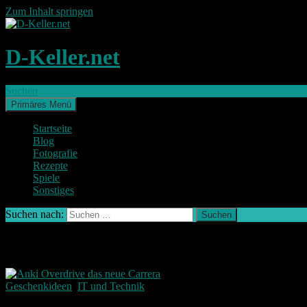
Zum Inhalt springen
D-Keller.net
Suchen
Primäres Menü
Startseite
Blog
Fotografie
Rezepte
Spiele
Sonstiges
Suchen nach:
Schlagwort-Archiv: Ferngesteuerte Autos
Geschenkideen
,
IT und Technik