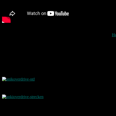
Gespielt wird mittels einer Smartphone App die beispielsweise bei 
Eine vollständige Liste mit Kompatiblen Smartphones gibt es beim
He
Strecken werden auch wie schon bei anderen Rennstrecken (z.B. Car
Steuerung mit einem Smartphone funktioniert wird die Strecke so wie
Starter Kit
Das spielen über das Smartphone ermöglicht das verbessern der Autos
Aktuell gibt es das Anki Overdrive Starter Kit b
Darin enthalten sind 10 Strecken Teile mit denen bis zu 8 verschied
Die Strecken können durch weitere Module wie beispielsweise einer 