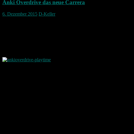
Anki Overdrive das neue Carrera
6. Dezember 2015
D-Keller
Anki Overdrive
Was ist das?
Im Grunde könnte man sagen es ist das neue Carrera.