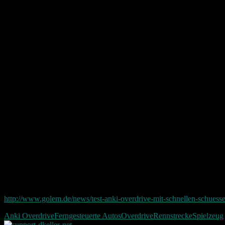
Spielmodi:
Gespielt werden kann mit Freunden oder auch gegen Bots. Also Compu
Fazit:
Anki Overdrive ist nicht nur ein einfaches Rennspiel sondern fast 
Mit seinen 180 Euro fürs Starter Paket ist das ganze noch etwas teuer a
Carrera war also gestern. Nun hat Anki mit Overdrive eine neue Zeit ei
Andere Test Berichte:
Einen ausführlichen Test findet man beispielsweise bei Golem.de:
http://www.golem.de/news/test-anki-overdrive-mit-schnellen-schues
Anki Overdrive
Ferngesteuerte Autos
Overdrive
Rennstrecke
Spielzeug