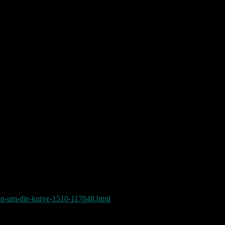
ter gesteuerten Gegnern die eigenständig fahren.
schon ein Mario Kart im Wohnzimmer zum anfassen.
ber vielleicht fällt ja hier der Preis auch noch ein wenig.
ngeleitet und das ist gut so. Wir leben ja schließlich im Jahr 2015.
sen-um-die-kurve-1510-117048.html