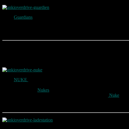
Guardians
Siren Core gibt seine Siegeslust lautstark bekannt!
Sein Schallkern erzeugt schrille Schallwellen, welche die Panz
Sonic Beam – Ein Strahl aus ultrahochfrequenter Energie, der d
Sonic Blast – Entlädt eine massive Schallwelle, die alle umgeb
Nuke
NUKE
kann seinen Fusionskern Core mit unglaublicher Energie
Hinter seiner coolen Fassade verbirgt sich ein hochexplosives 
Decimator –
Nukes
Decimator feuert eine Salve hochbrennbare
Fuel Bomb – Eine höchst instabile Energieform, die
Nuke
auf d
Die Akku Laufzeit der Autos beträgt ca. 2
Die Autos können an einer dafür eigenen Ladestation aufgeladen werd