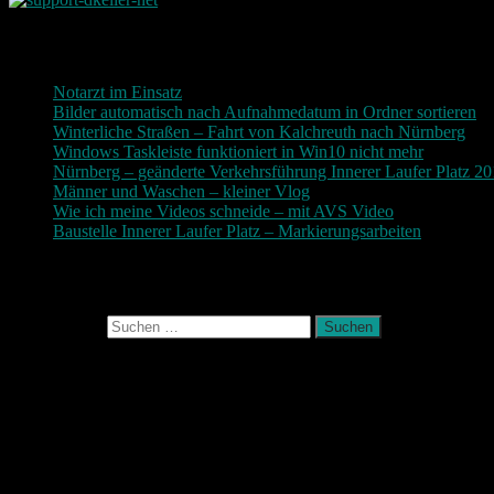
Neueste Beiträge
Notarzt im Einsatz
20. Januar 2019
Bilder automatisch nach Aufnahmedatum in Ordner sortieren
3
Winterliche Straßen – Fahrt von Kalchreuth nach Nürnberg
10
Windows Taskleiste funktioniert in Win10 nicht mehr
30. Nove
Nürnberg – geänderte Verkehrsführung Innerer Laufer Platz 2
Männer und Waschen – kleiner Vlog
9. November 2017
Wie ich meine Videos schneide – mit AVS Video
9. November
Baustelle Innerer Laufer Platz – Markierungsarbeiten
3. Novem
Photografie und mehr
Suchen nach:
August 2026
M
D
M
D
F
S
S
1
2
3
4
5
6
7
8
9
10
11
12
13
14
15
16
17
18
19
20
21
22
23
24
25
26
27
28
29
30