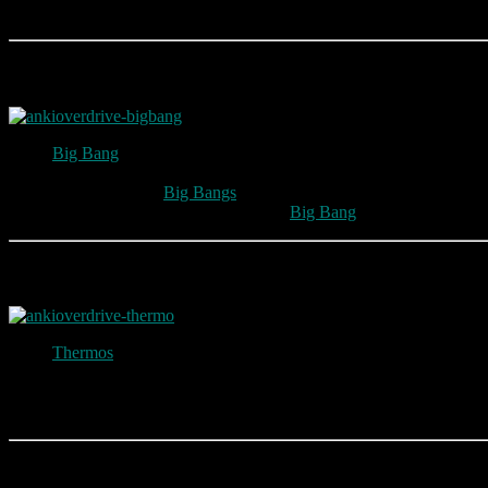
Weitere Autos können zusätzlich gekauft werden.
Big Bang
Big Bang
ist ein gepanzertes Schwergewicht.
Sein Graviton Core sendet riesige Schockwellen aus, die seine
Power Stomp –
Big Bangs
Power Stomp wird direkt in den Bod
BF-27 – Die BF-27 am Heck von
Big Bang
ist der Beweis dafü
Thermos
Thermos
Magmakern-Motor vereint bewährte Maschinerie mit 
Sein Hyper-Turbolader bringt nicht nur die Strecke zum Glühen
Flamethrower – Dieser Flammenwerfer hat eine begrenzte Reic
Afterburner – Der am Heck angebrachte Raketen-Boost erlaubt
Guardian