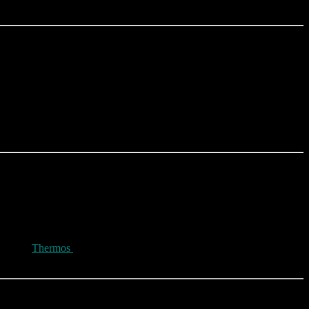
den bei
Thermos
Gegnern an.
chwindigkeit über die Strecke zu donnern.