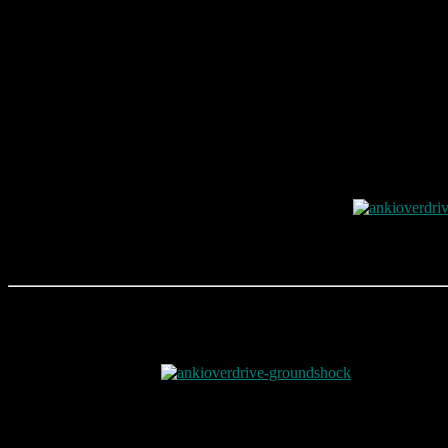
Auch kann eine Kreuzung gekauft werden um beispielsweise eine 8 z
Die Autos
Im Starter Kit sind zwei Autos enthalten:
Skull
Skulls Piraten-Kern lässt einen mit Höchstgeschwindigkeit über die 
allen Wassern gewaschen und kämpft nach seinen eige
Exklusive Waffe: Plasmakanone – Die Plasmakanone ist die Lieblingswa
Schockwelle bekommen jeder im Umkreis zu spüren.
GroundShock
Mit seinem Elektro-Kern steht GoundShock sprichwörtlich unter Strom
ein gnadenloser Gegner.
Exklusive Waffe: ElectroPulse – Nur GroundShock verfügt über den E
fortdauernden Schaden zufügt.