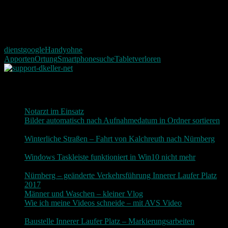
ist es für diesen ein leichtes euch zu orten.
Hat der Artikel euch gefallen? Lasst doch für mich ein kurzes
Feedback da.
dienst
google
Handy
ohne
App
orten
Ortung
Smartphone
suche
Tablet
verloren
Neueste Beiträge
Notarzt im Einsatz
20. Januar 2019
Bilder automatisch nach Aufnahmedatum in Ordner sortieren
3. Dezember 2018
Winterliche Straßen – Fahrt von Kalchreuth nach Nürnberg
10. Dezember 2017
Windows Taskleiste funktioniert in Win10 nicht mehr
30.
November 2017
Nürnberg – geänderte Verkehrsführung Innerer Laufer Platz
2017
19. November 2017
Männer und Waschen – kleiner Vlog
9. November 2017
Wie ich meine Videos schneide – mit AVS Video
9.
November 2017
Baustelle Innerer Laufer Platz – Markierungsarbeiten
3.