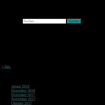
November 2017
Photografie und mehr
Suchen nach:
August 2026
M
D
M
D
F
S
S
1
2
3
4
5
6
7
8
9
10
11
12
13
14
15
16
17
18
19
20
21
22
23
24
25
26
27
28
29
30
31
« Jan.
Archiv
Januar 2019
Dezember 2018
Dezember 2017
November 2017
Oktober 2017