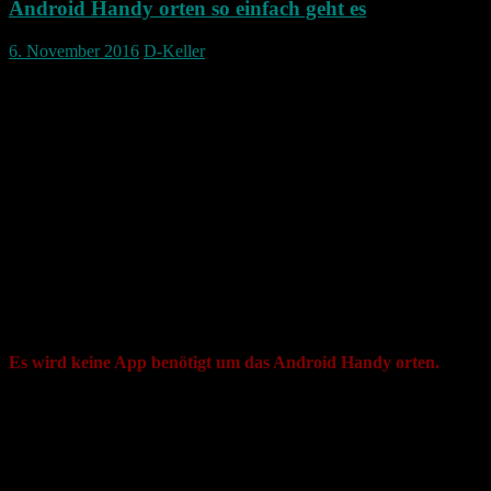
Android Handy orten so einfach geht es
6. November 2016
D-Keller
Android Handy orten, mit einem Google
Konto ganz einfach.
Viele Hersteller bieten auf ihren Webseiten nach einem Login auf
ihrer Seite an, dass ihr Gerät auch geortet werden kann.
Allerdings ist das nicht zwingend nötigt wenn man sein Handy mit
einem Google Konto verknüpft hat.
Somit ist es zum Beispiel ganz einfach ein Android Handy orten zu
können.
Hier eine ganz kurze Anleitung wie die Ortung funktioniert.
Es wird keine App benötigt um das Android Handy orten.