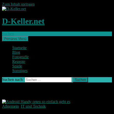
Zum Inhalt springen
D-Keller.net
Suchen
Primäres Menü
Startseite
Blog
Fotografie
Rezepte
Spiele
Sonstiges
Suchen nach:
Schlagwort-Archiv: verloren
Allgemein
,
IT und Technik