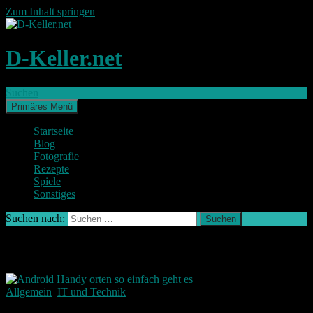
Zum Inhalt springen
D-Keller.net
Suchen
Primäres Menü
Startseite
Blog
Fotografie
Rezepte
Spiele
Sonstiges
Suchen nach:
Schlagwort-Archiv: ohne App
Allgemein
,
IT und Technik