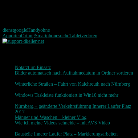
ist es für diesen ein leichtes euch zu orten.
Hat der Artikel euch gefallen? Lasst doch für mich ein kurzes
Feedback da.
dienst
google
Handy
ohne
App
orten
Ortung
Smartphone
suche
Tablet
verloren
Neueste Beiträge
Notarzt im Einsatz
20. Januar 2019
Bilder automatisch nach Aufnahmedatum in Ordner sortieren
3. Dezember 2018
Winterliche Straßen – Fahrt von Kalchreuth nach Nürnberg
10. Dezember 2017
Windows Taskleiste funktioniert in Win10 nicht mehr
30.
November 2017
Nürnberg – geänderte Verkehrsführung Innerer Laufer Platz
2017
19. November 2017
Männer und Waschen – kleiner Vlog
9. November 2017
Wie ich meine Videos schneide – mit AVS Video
9.
November 2017
Baustelle Innerer Laufer Platz – Markierungsarbeiten
3.