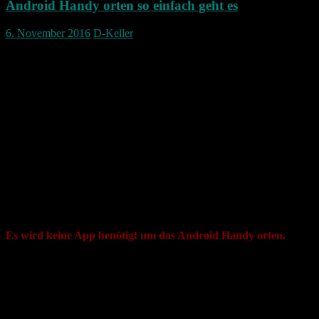
Android Handy orten so einfach geht es
6. November 2016
D-Keller
Android Handy orten, mit einem Google
Konto ganz einfach.
Viele Hersteller bieten auf ihren Webseiten nach einem Login auf
ihrer Seite an, dass ihr Gerät auch geortet werden kann.
Allerdings ist das nicht zwingend nötigt wenn man sein Handy mit
einem Google Konto verknüpft hat.
Somit ist es zum Beispiel ganz einfach ein Android Handy orten zu
können.
Hier eine ganz kurze Anleitung wie die Ortung funktioniert.
Es wird keine App benötigt um das Android Handy orten.