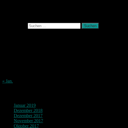
November 2017
Photografie und mehr
Suchen nach:
August 2026
M
D
M
D
F
S
S
1
2
3
4
5
6
7
8
9
10
11
12
13
14
15
16
17
18
19
20
21
22
23
24
25
26
27
28
29
30
31
« Jan.
Archiv
Januar 2019
Dezember 2018
Dezember 2017
November 2017
Oktober 2017