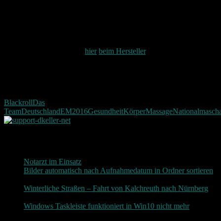
Mir hat sie nun schon mehrfach bei meinen Muskelverspannungen
geholfen. Der Anfang ist zwar etwas schmerzhaft allerdings werden
diese Schmerzen immer weniger um so mehr sie angewendet wird.
Mehr zu der Rolle gibt es
hier
beim Hersteller
.
Eventuell wird an dieser Stelle noch ein selbst gemachtes Video
eingefügt mit mir und der Roll. Dafür muss dieses aber erst einmal
gemacht werden.
Blackroll
Das
Team
Deutschland
EM2016
Gesundheit
Körper
Massage
Nationalmascha
Neueste Beiträge
Notarzt im Einsatz
20. Januar 2019
Bilder automatisch nach Aufnahmedatum in Ordner sortieren
3. Dezember 2018
Winterliche Straßen – Fahrt von Kalchreuth nach Nürnberg
10. Dezember 2017
Windows Taskleiste funktioniert in Win10 nicht mehr
30.
November 2017