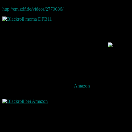
Hier bei ZDF beispielsweise bei mo:ma zu sehen:
http://em.zdf.de/videos/2770086/
Ich selbst hab bereits seit einigen Jahren die Blackroll und ich bin
wirklich begeistert. Daher kann ich sie nur jedem empfehlen. Ob
man nun sportlich ist oder nicht. Die Blackroll löst eben auch
Verspannungen für Menschen die viel sitzen. So wie ich
Ich war auf jedenfalls sehr überrascht, dass unsere Fußballer die
Rolle nun ebenfalls mit verwenden.
Die Rolle im Handel
Ihr Geld ist sie auf jeden fall wert. Bei
Amazon
bekommt man diese
Blackroll bereits für unter 30 Euro
Der Rolle liegt auch eine DVD mit Übungen bei. Diese sind vor
allem am Anfang wichtig, um dieses Gerät kennen zu lernen.
Allerdings gibt es auch bei Youtube und co. diverse Videos mit
entsprechenden Übungen für diese Rolle.