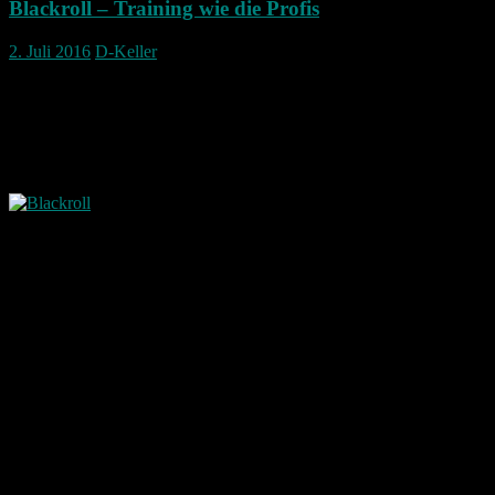
Blackroll – Training wie die Profis
2. Juli 2016
D-Keller
Blackroll – hier eine Vorstellung:
Bei einem Gesundheitstag meiner Firma, haben die Hersteller dieser
Blackroll bei uns dieses Produkt vorgestellt.
Die Blackroll ist eine Rolle aus sehr hartem Schaumstoff und frei
von jeglichen Chemikalien.
Sie dient zur Regeneration und Selbstmassage mit dem Ziel zur
Entspannung. Geeignet ist sie für beinahe sämtliche Körperregionen
wie Nacken, Rücken, Bauch, Beine und Po. Auch die Füße können
damit bearbeitet werden.
Black-roll bei den Profis
Wie bei der EM 2016 auch oft zu sehen war, trainiert auch die
deutsche Nationalmannschaft mit der Blackroll.