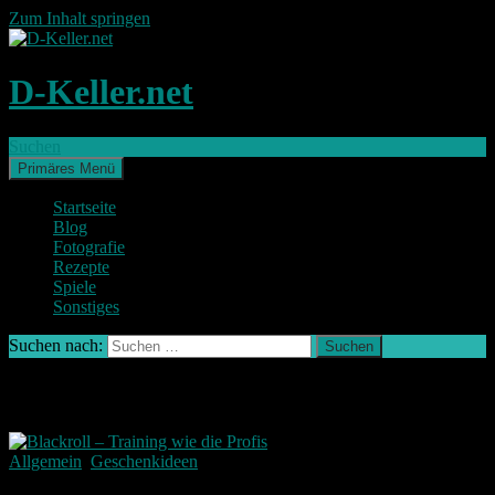
Zum Inhalt springen
D-Keller.net
Suchen
Primäres Menü
Startseite
Blog
Fotografie
Rezepte
Spiele
Sonstiges
Suchen nach:
Schlagwort-Archiv: Übungsgerät
Allgemein
,
Geschenkideen