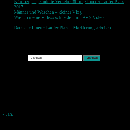
Nürnberg – geänderte Verkehrsführung Innerer Laufer Platz
2017
19. November 2017
Männer und Waschen – kleiner Vlog
9. November 2017
Wie ich meine Videos schneide – mit AVS Video
9.
November 2017
Baustelle Innerer Laufer Platz – Markierungsarbeiten
3.
November 2017
Photografie und mehr
Suchen nach:
August 2026
M
D
M
D
F
S
S
1
2
3
4
5
6
7
8
9
10
11
12
13
14
15
16
17
18
19
20
21
22
23
24
25
26
27
28
29
30
31
« Jan.
Archiv