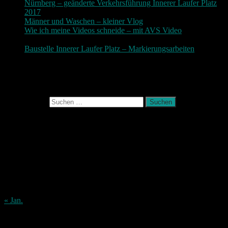
Nürnberg – geänderte Verkehrsführung Innerer Laufer Platz
2017
19. November 2017
Männer und Waschen – kleiner Vlog
9. November 2017
Wie ich meine Videos schneide – mit AVS Video
9.
November 2017
Baustelle Innerer Laufer Platz – Markierungsarbeiten
3.
November 2017
Photografie und mehr
Suchen nach:
August 2026
M
D
M
D
F
S
S
1
2
3
4
5
6
7
8
9
10
11
12
13
14
15
16
17
18
19
20
21
22
23
24
25
26
27
28
29
30
31
« Jan.
Archiv