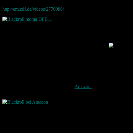
Hier bei ZDF beispielsweise bei mo:ma zu sehen:
http://em.zdf.de/videos/2770086/
Ich selbst hab bereits seit einigen Jahren die Blackroll und ich bin
wirklich begeistert. Daher kann ich sie nur jedem empfehlen. Ob
man nun sportlich ist oder nicht. Die Blackroll löst eben auch
Verspannungen für Menschen die viel sitzen. So wie ich
Ich war auf jedenfalls sehr überrascht, dass unsere Fußballer die
Rolle nun ebenfalls mit verwenden.
Die Rolle im Handel
Ihr Geld ist sie auf jeden fall wert. Bei
Amazon
bekommt man diese
Blackroll bereits für unter 30 Euro
Der Rolle liegt auch eine DVD mit Übungen bei. Diese sind vor
allem am Anfang wichtig, um dieses Gerät kennen zu lernen.
Allerdings gibt es auch bei Youtube und co. diverse Videos mit
entsprechenden Übungen für diese Rolle.