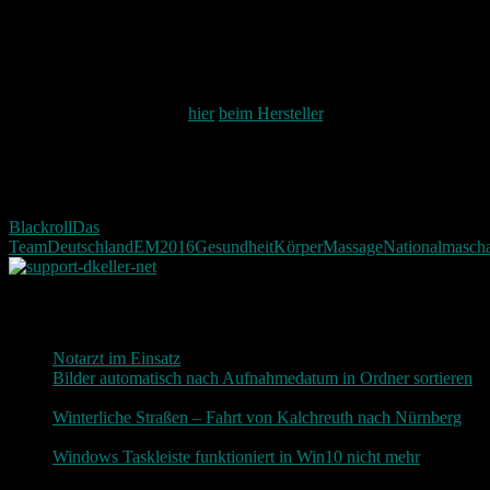
Mir hat sie nun schon mehrfach bei meinen Muskelverspannungen
geholfen. Der Anfang ist zwar etwas schmerzhaft allerdings werden
diese Schmerzen immer weniger um so mehr sie angewendet wird.
Mehr zu der Rolle gibt es
hier
beim Hersteller
.
Eventuell wird an dieser Stelle noch ein selbst gemachtes Video
eingefügt mit mir und der Roll. Dafür muss dieses aber erst einmal
gemacht werden.
Blackroll
Das
Team
Deutschland
EM2016
Gesundheit
Körper
Massage
Nationalmascha
Neueste Beiträge
Notarzt im Einsatz
20. Januar 2019
Bilder automatisch nach Aufnahmedatum in Ordner sortieren
3. Dezember 2018
Winterliche Straßen – Fahrt von Kalchreuth nach Nürnberg
10. Dezember 2017
Windows Taskleiste funktioniert in Win10 nicht mehr
30.
November 2017