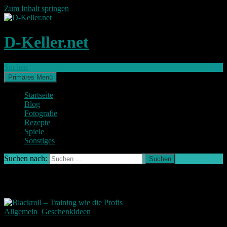
Zum Inhalt springen
D-Keller.net
Suchen
Primäres Menü
Startseite
Blog
Fotografie
Rezepte
Spiele
Sonstiges
Suchen nach:
Schlagwort-Archiv: Gesundheit
Allgemein
,
Geschenkideen