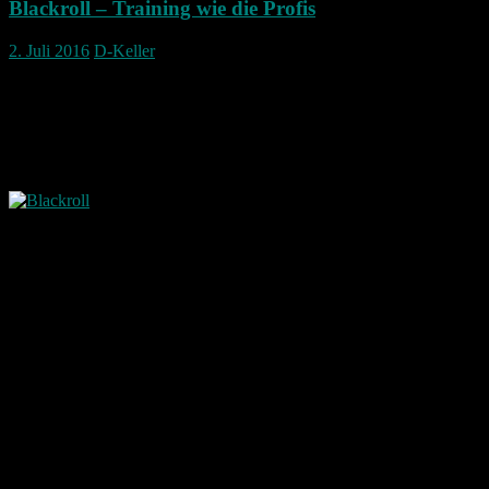
Blackroll – Training wie die Profis
2. Juli 2016
D-Keller
Blackroll – hier eine Vorstellung:
Bei einem Gesundheitstag meiner Firma, haben die Hersteller dieser
Blackroll bei uns dieses Produkt vorgestellt.
Die Blackroll ist eine Rolle aus sehr hartem Schaumstoff und frei
von jeglichen Chemikalien.
Sie dient zur Regeneration und Selbstmassage mit dem Ziel zur
Entspannung. Geeignet ist sie für beinahe sämtliche Körperregionen
wie Nacken, Rücken, Bauch, Beine und Po. Auch die Füße können
damit bearbeitet werden.
Black-roll bei den Profis
Wie bei der EM 2016 auch oft zu sehen war, trainiert auch die
deutsche Nationalmannschaft mit der Blackroll.