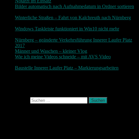
Notarzt im Einsatz
20. Januar 2019
Bilder automatisch nach Aufnahmedatum in Ordner sortieren
3. Dezember 2018
Winterliche Straßen – Fahrt von Kalchreuth nach Nürnberg
10. Dezember 2017
Windows Taskleiste funktioniert in Win10 nicht mehr
30.
November 2017
Nürnberg – geänderte Verkehrsführung Innerer Laufer Platz
2017
19. November 2017
Männer und Waschen – kleiner Vlog
9. November 2017
Wie ich meine Videos schneide – mit AVS Video
9.
November 2017
Baustelle Innerer Laufer Platz – Markierungsarbeiten
3.
November 2017
Photografie und mehr
Suchen nach:
August 2026
M
D
M
D
F
S
S
1
2
3
4
5
6
7
8
9
10
11
12
13
14
15
16