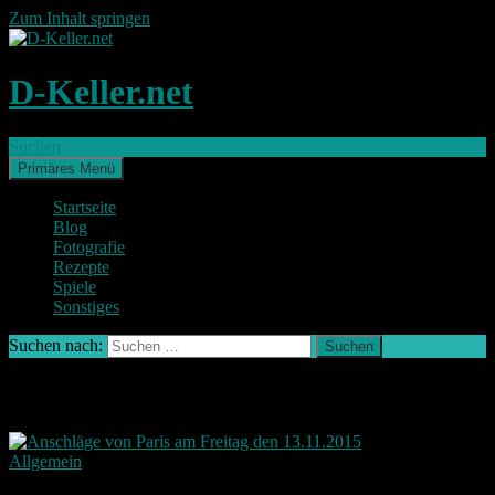
Zum Inhalt springen
D-Keller.net
Suchen
Primäres Menü
Startseite
Blog
Fotografie
Rezepte
Spiele
Sonstiges
Suchen nach:
Schlagwort-Archiv: terror
Allgemein