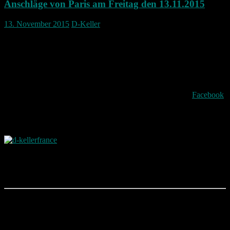
Anschläge von Paris am Freitag den 13.11.2015
13. November 2015
D-Keller
Es bekräftigt wohl alle Abergläubischen das Fr. der 13. ein
Unglückstag ist.
An acht Orten in Paris gab es Anschläge bei denen viele Menschen
ihr Leben lassen mussten.
Aus Solidarität und mitgefühlt hab ich mein Profilbild auf
Facebook
auch wie viele anderen in den Farben der Französischen
Nationalflagge gefärbt und ein Trauerflor für all die Opfer
angebunden.
Mögen die Menschen In Frieden ruhen.
Den Anschläge von Paris …
Ich selbst will dem ganzen mit Fassung entgegen treten. Es wird auf