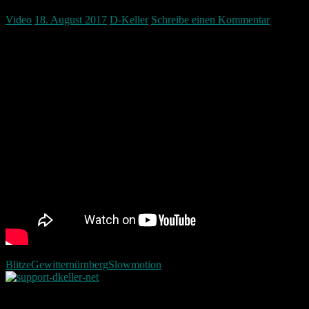
Video
18. August 2017
D-Keller
Schreibe einen Kommentar
Blitze in Slowmotion über Nürnberg
Blitze
Gewitter
nürnberg
Slowmotion
Neueste Beiträge