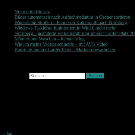
Notarzt im Einsatz
20. Januar 2019
Bilder automatisch nach Aufnahmedatum in Ordner sortieren
3
Winterliche Straßen – Fahrt von Kalchreuth nach Nürnberg
10
Windows Taskleiste funktioniert in Win10 nicht mehr
30. Nove
Nürnberg – geänderte Verkehrsführung Innerer Laufer Platz 2
Männer und Waschen – kleiner Vlog
9. November 2017
Wie ich meine Videos schneide – mit AVS Video
9. November
Baustelle Innerer Laufer Platz – Markierungsarbeiten
3. Novem
Photografie und mehr
Suchen nach:
August 2026
M
D
M
D
F
S
S
1
2
3
4
5
6
7
8
9
10
11
12
13
14
15
16
17
18
19
20
21
22
23
24
25
26
27
28
29
30
31
« Jan.