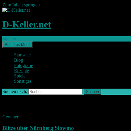
Zum Inhalt springen
D-Keller.net
Suchen
Primäres Menü
Startseite
Blog
Fotografie
Rezepte
Spiele
Sonstiges
Suchen nach:
Schlagwort-Archiv: Slowmotion
Gewitter
Blitze über Nürnberg Slowmo