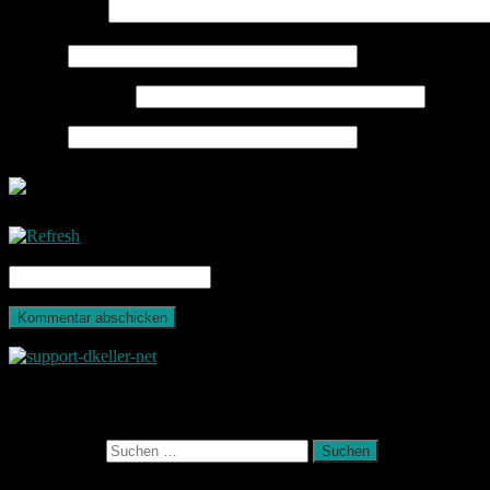
Kommentar
*
Name
*
E-Mail-Adresse
*
Website
CAPTCHA Code
*
Photografie und mehr
Suchen nach:
August 2026