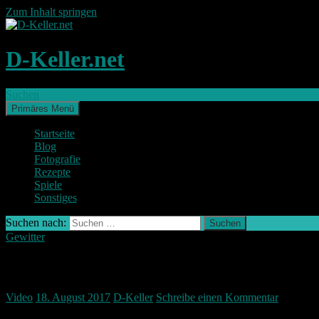
Zum Inhalt springen
D-Keller.net
Suchen
Primäres Menü
Startseite
Blog
Fotografie
Rezepte
Spiele
Sonstiges
Suchen nach:
Gewitter
Blitze über Nürnberg Slowmo
Video
18. August 2017
D-Keller
Schreibe einen Kommentar