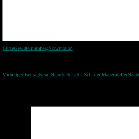
Blitze
Gewitter
nürnberg
Slowmotion
Beitragsnavigation
Vorheriger Beitrag
Neue Naturbilder #6 – Scharfer Mauerpfeffer
Nächs
Schreibe einen Kommentar
Deine E-Mail-Adresse wird nicht veröffentlicht.
Erforderliche Felder 