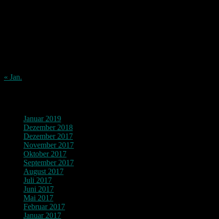
M
D
M
D
F
S
S
1
2
3
4
5
6
7
8
9
10
11
12
13
14
15
16
17
18
19
20
21
22
23
24
25
26
27
28
29
30
31
« Jan.
Archiv
Januar 2019
Dezember 2018
Dezember 2017
November 2017
Oktober 2017
September 2017
August 2017
Juli 2017
Juni 2017
Mai 2017
Februar 2017
Januar 2017