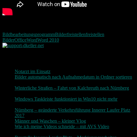
Bildbearbeitungsprogramm
Bilder
freistellen
freistellen
Bilder
Office
Word
Word 2010
Neueste Beiträge
Notarzt im Einsatz
20. Januar 2019
Bilder automatisch nach Aufnahmedatum in Ordner sortieren
3. Dezember 2018
Winterliche Straßen – Fahrt von Kalchreuth nach Nürnberg
10. Dezember 2017
Windows Taskleiste funktioniert in Win10 nicht mehr
30.
November 2017
Nürnberg – geänderte Verkehrsführung Innerer Laufer Platz
2017
19. November 2017
Männer und Waschen – kleiner Vlog
9. November 2017
Wie ich meine Videos schneide – mit AVS Video
9.
November 2017