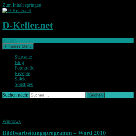
Zum Inhalt springen
D-Keller.net
Suchen
Primäres Menü
Startseite
Blog
Fotografie
Rezepte
Spiele
Sonstiges
Suchen nach:
Schlagwort-Archiv: Office
Windows
Bildbearbeitungsprogramm – Word 2010