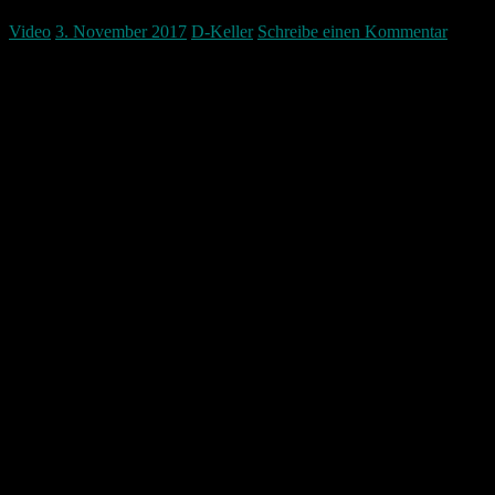
Video
3. November 2017
D-Keller
Schreibe einen Kommentar
Word als Bildbearbeitungsprogramm das geht! In diesem Video
zeige ich wie einfach es mit Word ist Bilder einfach frei zu stellen
und damit schöne Effekte zu erzeugen.
Das beschriebene geht auch in PowerPoint 2010