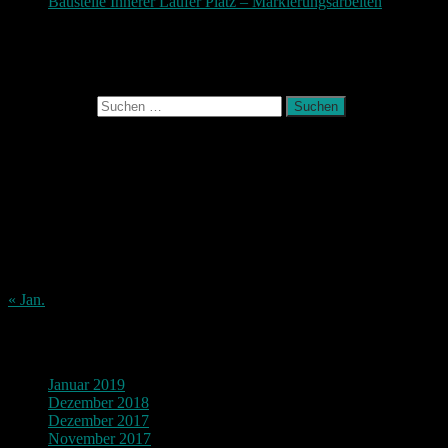
Baustelle Innerer Laufer Platz – Markierungsarbeiten
3.
November 2017
Photografie und mehr
Suchen nach:
August 2026
M
D
M
D
F
S
S
1
2
3
4
5
6
7
8
9
10
11
12
13
14
15
16
17
18
19
20
21
22
23
24
25
26
27
28
29
30
31
« Jan.
Archiv
Januar 2019
Dezember 2018
Dezember 2017
November 2017