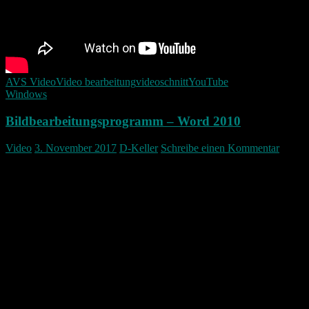
AVS Video
Video bearbeitung
videoschnitt
YouTube
Windows
Bildbearbeitungsprogramm – Word 2010
Video
3. November 2017
D-Keller
Schreibe einen Kommentar
Word als Bildbearbeitungsprogramm das geht! In diesem Video
zeige ich wie einfach es mit Word ist Bilder einfach frei zu stellen
und damit schöne Effekte zu erzeugen.
Das beschriebene geht auch in PowerPoint 2010