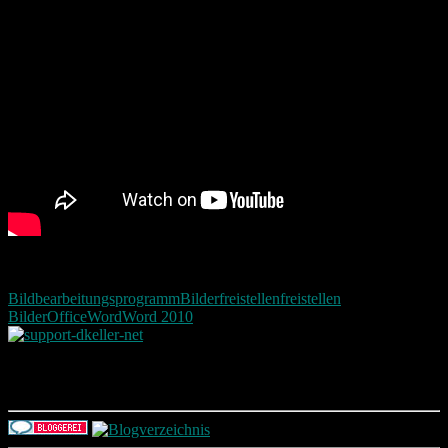
Bildbearbeitungsprogramm
Bilder
freistellen
freistellen
Bilder
Office
Word
Word 2010
Photografie und mehr