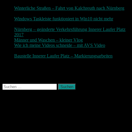
3. Dezember 2018
Winterliche Straßen – Fahrt von Kalchreuth nach Nürnberg
10. Dezember 2017
Windows Taskleiste funktioniert in Win10 nicht mehr
30.
November 2017
Nürnberg – geänderte Verkehrsführung Innerer Laufer Platz
2017
19. November 2017
Männer und Waschen – kleiner Vlog
9. November 2017
Wie ich meine Videos schneide – mit AVS Video
9.
November 2017
Baustelle Innerer Laufer Platz – Markierungsarbeiten
3.
November 2017
Photografie und mehr
Suchen
nach:
August 2026
M
D
M
D
F
S
S
1
2
3
4
5
6
7
8
9
10
11
12
13
14
15
16
17
18
19
20
21
22
23
24
25
26
27
28
29
30