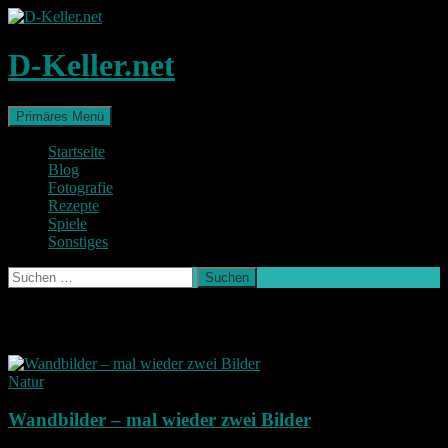
Zum
Inhalt
springen
D-Keller.net
Suchen
Primäres Menü
Startseite
Blog
Fotografie
Rezepte
Spiele
Sonstiges
Suchen
nach:
Schlagwort-Archiv: Leinwand
Natur
Wandbilder – mal wieder zwei Bilder