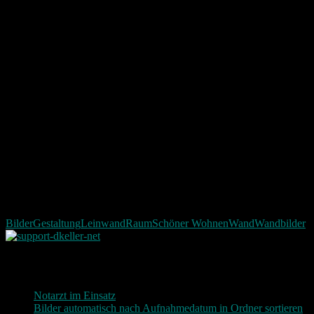
Bilder
Gestaltung
Leinwand
Raum
Schöner Wohnen
Wand
Wandbilder
Neueste Beiträge
Notarzt im Einsatz
20. Januar 2019
Bilder automatisch nach Aufnahmedatum in Ordner sortieren