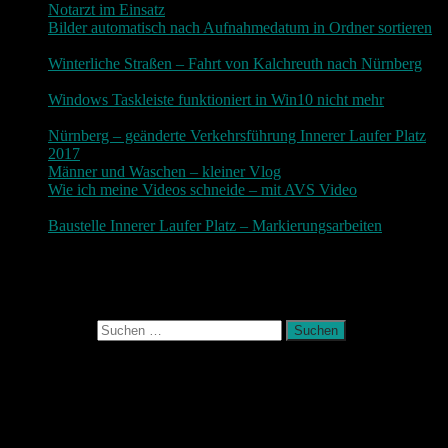
Notarzt im Einsatz
20. Januar 2019
Bilder automatisch nach Aufnahmedatum in Ordner sortieren
3. Dezember 2018
Winterliche Straßen – Fahrt von Kalchreuth nach Nürnberg
10. Dezember 2017
Windows Taskleiste funktioniert in Win10 nicht mehr
30.
November 2017
Nürnberg – geänderte Verkehrsführung Innerer Laufer Platz
2017
19. November 2017
Männer und Waschen – kleiner Vlog
9. November 2017
Wie ich meine Videos schneide – mit AVS Video
9.
November 2017
Baustelle Innerer Laufer Platz – Markierungsarbeiten
3.
November 2017
Photografie und mehr
Suchen nach:
August 2026
M
D
M
D
F
S
S
1
2
3
4
5
6
7
8
9
10
11
12
13
14
15
16