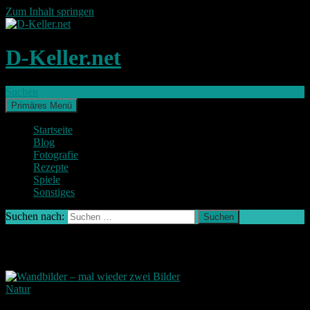
Zum Inhalt springen
D-Keller.net
Suchen
Primäres Menü
Startseite
Blog
Fotografie
Rezepte
Spiele
Sonstiges
Suchen nach:
Schlagwort-Archiv: Gestaltung
Natur