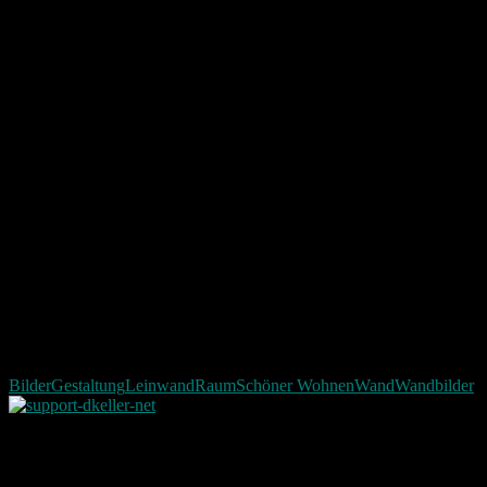
Bilder
Gestaltung
Leinwand
Raum
Schöner Wohnen
Wand
Wandbilder
Neueste Beiträge