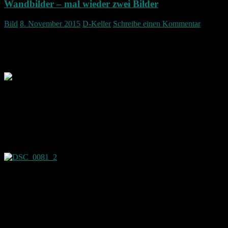
Wandbilder – mal wieder zwei Bilder
Bild
8. November 2015
D-Keller
Schreibe einen Kommentar
Ein Bild entstanden an einem kleinen Bachlauf. Der Effekt der
Langzeitbelichtung lässt das Wasser schön fließend und glatt
aussehen.
Bei der Nachbearbeitung wurden dann die Farben
verstärkt. Vielleicht ein wenig zu stark. Allerdings wollte ich die
Farben kräftig haben.
Dieses Bild habe ich dann auch ausgewählt um es als einen
Dreiteiler an die Wand fürs Wohnzimmer zu machen. Hier macht es
sich in meinen Augen sehr schön.
So sieht es nun über meiner Couch aus.
Das Bild ist auf Leinwand gedruckt und auf drei geteilt worden. Die
Qualität des Fotos muss entschuldigt werden da ich das Bild nur
eben schnell mit dem Handy gemacht habe.
Der Leinwand Stoff lässt das ganze wirklich gut heraus kommen.
Das zweite Bild ist in den Bergen entstanden. Auch hier musste mit