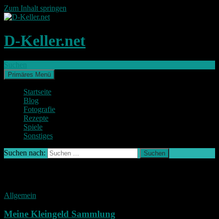
Zum Inhalt springen
D-Keller.net
Suchen
Primäres Menü
Startseite
Blog
Fotografie
Rezepte
Spiele
Sonstiges
Suchen nach:
Schlagwort-Archiv: Hartgeld
Allgemein
Meine Kleingeld Sammlung