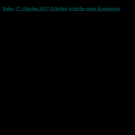
Video
27. Oktober 2017
D-Keller
Schreibe einen Kommentar
Ich sammle immer wieder das ganze Kleingeld das „zu viel“ im
Geldbeutel ist und ihn unnötig dick macht…
Meistens dauert es knapp zwei Jahre bis ich diese Menge zusammen
habe…
Heute nehme ich euch mit beim Anzahlen des Kleingeld’s.