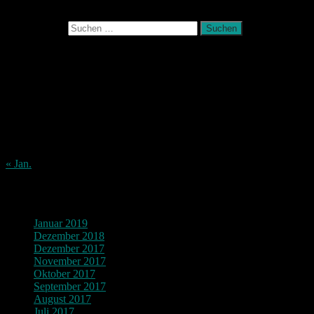
Suchen nach:
August 2026
M
D
M
D
F
S
S
1
2
3
4
5
6
7
8
9
10
11
12
13
14
15
16
17
18
19
20
21
22
23
24
25
26
27
28
29
30
31
« Jan.
Archiv
Januar 2019
Dezember 2018
Dezember 2017
November 2017
Oktober 2017
September 2017
August 2017
Juli 2017