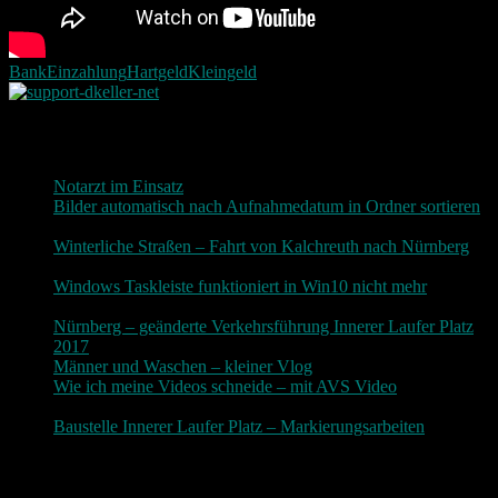
Bank
Einzahlung
Hartgeld
Kleingeld
Neueste Beiträge
Notarzt im Einsatz
20. Januar 2019
Bilder automatisch nach Aufnahmedatum in Ordner sortieren
3. Dezember 2018
Winterliche Straßen – Fahrt von Kalchreuth nach Nürnberg
10. Dezember 2017
Windows Taskleiste funktioniert in Win10 nicht mehr
30.
November 2017
Nürnberg – geänderte Verkehrsführung Innerer Laufer Platz
2017
19. November 2017
Männer und Waschen – kleiner Vlog
9. November 2017
Wie ich meine Videos schneide – mit AVS Video
9.
November 2017
Baustelle Innerer Laufer Platz – Markierungsarbeiten
3.
November 2017
Photografie und mehr