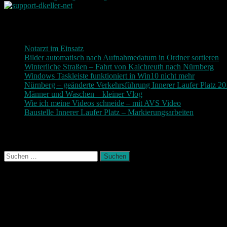
Neueste Beiträge
Notarzt im Einsatz
20. Januar 2019
Bilder automatisch nach Aufnahmedatum in Ordner sortieren
3
Winterliche Straßen – Fahrt von Kalchreuth nach Nürnberg
10
Windows Taskleiste funktioniert in Win10 nicht mehr
30. Nove
Nürnberg – geänderte Verkehrsführung Innerer Laufer Platz 2
Männer und Waschen – kleiner Vlog
9. November 2017
Wie ich meine Videos schneide – mit AVS Video
9. November
Baustelle Innerer Laufer Platz – Markierungsarbeiten
3. Novem
Photografie und mehr
Suchen
nach:
August 2026
M
D
M
D
F
S
S
1
2
3
4
5
6
7
8
9
10
11
12
13
14
15
16
17
18
19
20
21
22
23