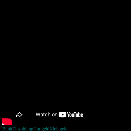
Ich sammle immer wieder das ganze Kleingeld das „zu viel“ im Geldb
Meistens dauert es knapp zwei Jahre bis ich diese Menge zusammen
Heute nehme ich euch mit beim Anzahlen des Kleingeld’s.
Bank
Einzahlung
Hartgeld
Kleingeld