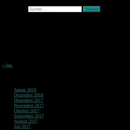
Suchen nach:
August 2026
M
D
M
D
F
S
S
1
2
3
4
5
6
7
8
9
10
11
12
13
14
15
16
17
18
19
20
21
22
23
24
25
26
27
28
29
30
31
« Jan.
Archiv
Januar 2019
Dezember 2018
Dezember 2017
November 2017
Oktober 2017
September 2017
August 2017
Juli 2017