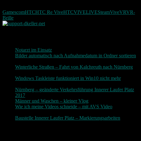
Gamescom
HTC
HTC Re Vive
HTCVIVELIVE
Steam
Vive
VR
VR-
Brille
Neueste Beiträge
Notarzt im Einsatz
20. Januar 2019
Bilder automatisch nach Aufnahmedatum in Ordner sortieren
3. Dezember 2018
Winterliche Straßen – Fahrt von Kalchreuth nach Nürnberg
10. Dezember 2017
Windows Taskleiste funktioniert in Win10 nicht mehr
30.
November 2017
Nürnberg – geänderte Verkehrsführung Innerer Laufer Platz
2017
19. November 2017
Männer und Waschen – kleiner Vlog
9. November 2017
Wie ich meine Videos schneide – mit AVS Video
9.
November 2017
Baustelle Innerer Laufer Platz – Markierungsarbeiten
3.
November 2017
Photografie und mehr