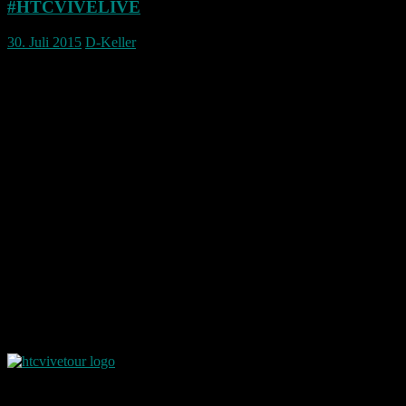
#HTCVIVELIVE
30. Juli 2015
D-Keller
#HTCVIVELIVE
Heute erhielt ich eine Mail mit dem Betreff:
Rethink Reality: HTCVR on Tour
Folgendes stand dort weiter geschrieben.
(ich versuche es so gut es geht zu übersetzen
)
HTC bringt sein Virtual Reality Headset auf den Weg.
Komm und erlebe das wirkliche Virtuelle Raumgefühl nur möglich
mit der HTC VIVE.