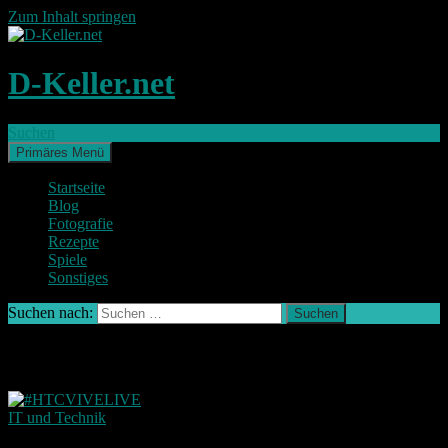
Zum Inhalt springen
D-Keller.net
Suchen
Primäres Menü
Startseite
Blog
Fotografie
Rezepte
Spiele
Sonstiges
Suchen nach:
Schlagwort-Archiv: Gamescom
IT und Technik