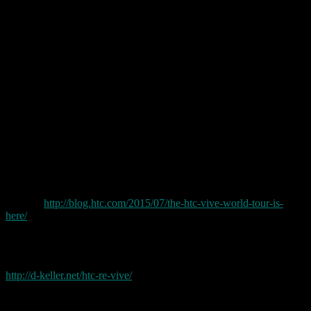
Hier findet ihr die Tourdaten:
July 9-12, Island St & 6th Ave, San Diego, CA, USA
July 17-19, Forecastle Festival, Louisville, KY, USA
July 22-23, Navy Pier, Chicago, IL, USA
July 25-26, North Shore Beach, Chicago, IL, USA
August 2-8, The International, Seattle, WA, USA
August 5-9, Gamescom, Cologne, Germany
August 13-16, specific location TBD, San Francisco, CA,
USA
August 21-23, Waterfront Park, Portland, OR, USA
August 28-31, PAX Prime, Seattle, WA, USA
September 4-9, IFA, Berlin, Germany
October 28-November 1, Paris Games Week, Paris, France
(Quelle:
http://blog.htc.com/2015/07/the-htc-vive-world-tour-is-
here/
)
Ich hatte ja bereits schon einmal über die HTC VIVE berichtet. Hier
gehts zu dem damaligen Artikel:
http://d-keller.net/htc-re-vive/