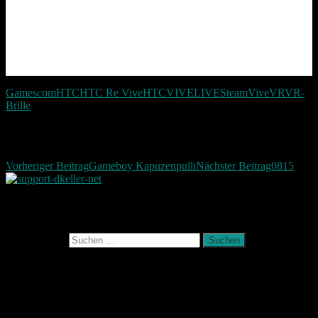
Gamescom
HTC
HTC Re Vive
HTCVIVELIVE
Steam
Vive
VR
VR-
Brille
Beitragsnavigation
Vorheriger Beitrag
Gameboy Kapuzenpulli
Nächster Beitrag
0815
Photografie und mehr
Suchen nach:
August 2026
M
D
M
D
F
S
S
1
2
3
4
5
6
7
8
9
10
11
12
13
14
15
16