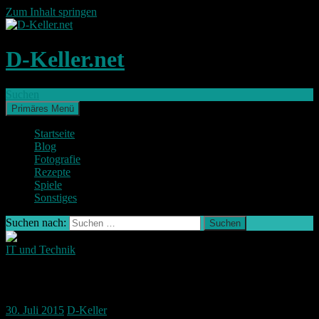
Zum Inhalt springen
D-Keller.net
Suchen
Primäres Menü
Startseite
Blog
Fotografie
Rezepte
Spiele
Sonstiges
Suchen nach:
IT und Technik
#HTCVIVELIVE
30. Juli 2015
D-Keller