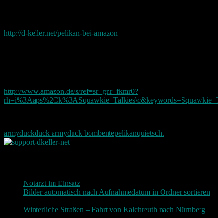
Diese lustigen Enten gibts auch bei Amazon dort laufen sie
allerdings als Pelikan siehe hier:
http://d-keller.net/pelikan-bei-amazon
Leider gibt es diese Pelikane nicht in Deutschland. Sie werden nicht
nach Europa exportiert.
Allerdings gibt es ähnliche hier auch für Europa:
http://www.amazon.de/s/ref=sr_gnr_fkmr0?
rh=i%3Aaps%2Ck%3ASquawkie+Talkies\c&keywords=Squawkie+
Vielleicht kommen die Pelikane ja auch noch irgendwann zu uns.
army
duck
duck army
duck bomb
ente
pelikan
quietscht
Neueste Beiträge
Notarzt im Einsatz
20. Januar 2019
Bilder automatisch nach Aufnahmedatum in Ordner sortieren
3. Dezember 2018
Winterliche Straßen – Fahrt von Kalchreuth nach Nürnberg