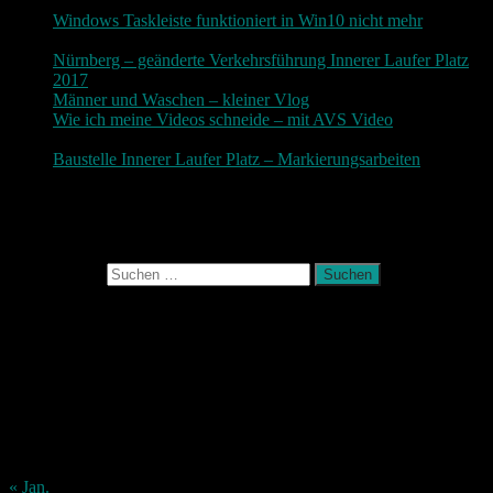
10. Dezember 2017
Windows Taskleiste funktioniert in Win10 nicht mehr
30.
November 2017
Nürnberg – geänderte Verkehrsführung Innerer Laufer Platz
2017
19. November 2017
Männer und Waschen – kleiner Vlog
9. November 2017
Wie ich meine Videos schneide – mit AVS Video
9.
November 2017
Baustelle Innerer Laufer Platz – Markierungsarbeiten
3.
November 2017
Photografie und mehr
Suchen nach:
August 2026
M
D
M
D
F
S
S
1
2
3
4
5
6
7
8
9
10
11
12
13
14
15
16
17
18
19
20
21
22
23
24
25
26
27
28
29
30
31
« Jan.