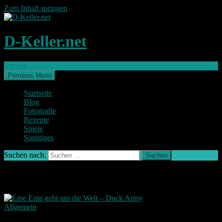
Zum Inhalt springen
D-Keller.net
Suchen
Primäres Menü
Startseite
Blog
Fotografie
Rezepte
Spiele
Sonstiges
Suchen nach:
Schlagwort-Archiv: duck bomb
Allgemein