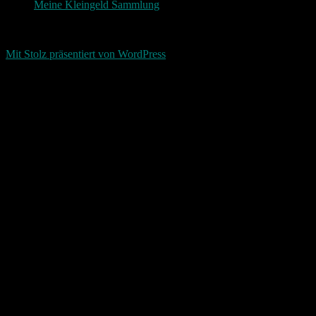
Meine Kleingeld Sammlung
Return To Top
d-keller.net 2015-2026
Mit Stolz präsentiert von WordPress