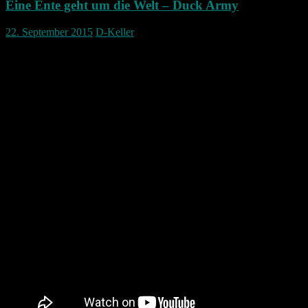
Eine Ente geht um die Welt – Duck Army
22. September 2015
D-Keller
Sicher haben noch nicht alle dieses Video gesehen aber es sorgt
doch immer wieder für ein lächeln im Gesicht.
Duck Army
Also für alle die es noch nicht kennen hier einmal das erste Video: