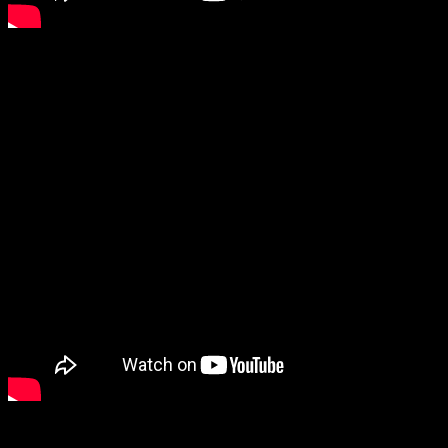
Es gibt mittlerweile etliche Zusammenschnitte von diesem Video.
Die hier aufzulisten würde den Rahmen sprengen 🙂
Jamie von den Mythbustern hat davon auch einen „Duck Army“ 🙂