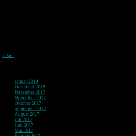
August 2026
M
D
M
D
F
S
S
1
2
3
4
5
6
7
8
9
10
11
12
13
14
15
16
17
18
19
20
21
22
23
24
25
26
27
28
29
30
31
« Jan.
Archiv
Januar 2019
Dezember 2018
Dezember 2017
November 2017
Oktober 2017
September 2017
August 2017
Juli 2017
Juni 2017
Mai 2017
Februar 2017