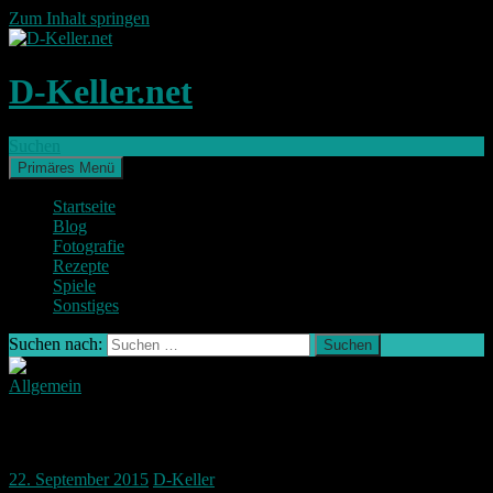
Zum Inhalt springen
D-Keller.net
Suchen
Primäres Menü
Startseite
Blog
Fotografie
Rezepte
Spiele
Sonstiges
Suchen nach:
Allgemein
Eine Ente geht um die Welt – Duck Army
22. September 2015
D-Keller