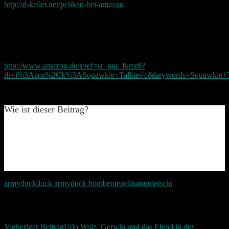
http://d-keller.net/pelikan-bei-amazon
Leider gibt es diese Pelikane nicht in Deutschland. Sie werden nicht
nach Europa exportiert.
Allerdings gibt es ähnliche hier auch für Europa:
http://www.amazon.de/s/ref=sr_gnr_fkmr0?
rh=i%3Aaps%2Ck%3ASquawkie+Talkies\c&keywords=Squawkie+
Vielleicht kommen die Pelikane ja auch noch irgendwann zu uns.
Wie ist dieser Beitrag?
army
duck
duck army
duck bomb
ente
pelikan
quietscht
Beitragsnavigation
Vorheriger Beitrag
Udo Walz, Gerwin und das Elend in der