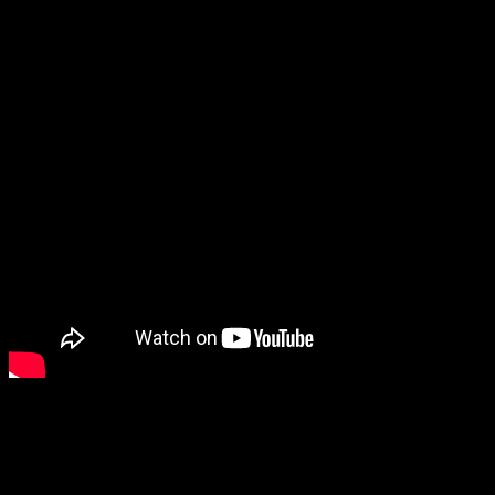
Die hier aufzulisten würde den Rahmen sprengen 🙂
Jamie von den Mythbustern hat davon auch einen „Duck Army“ 🙂
Diese lustigen Enten gibts auch bei Amazon dort laufen sie
allerdings als Pelikan siehe hier: