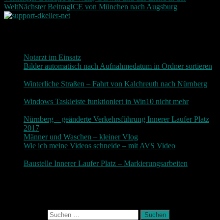
Welt
Nächster Beitrag
ICE von München nach Augsburg
Neueste Beiträge
Notarzt im Einsatz
20. Januar 2019
Bilder automatisch nach Aufnahmedatum in Ordner sortieren
3. Dezember 2018
Winterliche Straßen – Fahrt von Kalchreuth nach Nürnberg
10. Dezember 2017
Windows Taskleiste funktioniert in Win10 nicht mehr
30.
November 2017
Nürnberg – geänderte Verkehrsführung Innerer Laufer Platz
2017
19. November 2017
Männer und Waschen – kleiner Vlog
9. November 2017
Wie ich meine Videos schneide – mit AVS Video
9.
November 2017
Baustelle Innerer Laufer Platz – Markierungsarbeiten
3.
November 2017
Photografie und mehr
Suchen nach: