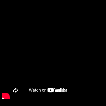
Sicher haben noch nicht alle dieses Video gesehen aber es sorgt
doch immer wieder für ein lächeln im Gesicht.
Duck Army
Also für alle die es noch nicht kennen hier einmal das erste Video:
Es gibt mittlerweile etliche Zusammenschnitte von diesem Video.