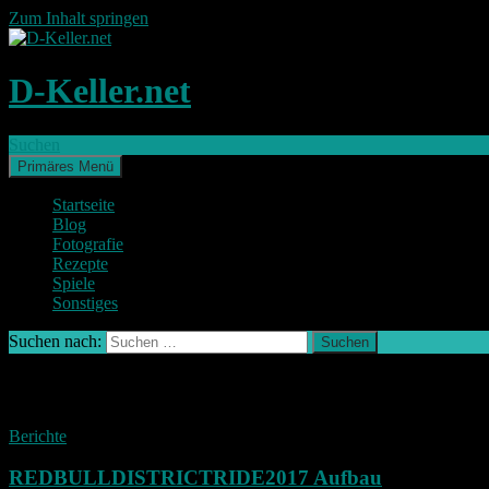
Zum Inhalt springen
D-Keller.net
Suchen
Primäres Menü
Startseite
Blog
Fotografie
Rezepte
Spiele
Sonstiges
Suchen nach:
Schlagwort-Archiv: Bike
Berichte
REDBULLDISTRICTRIDE2017 Aufbau