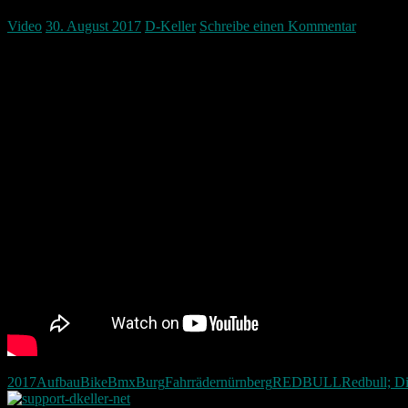
Video
30. August 2017
D-Keller
Schreibe einen Kommentar
Der Red Bull District Ride 2017 wieder einmal zu Gast in Nürnberg.
Am 1.9 und 2.9. wird hier wieder von der Burg gesprungen. Dieses Vid
Die Handwerker sind fleißig dabei die Strecke fertig zu stellen. Ich
2017
Aufbau
Bike
Bmx
Burg
Fahrräder
nürnberg
REDBULL
Redbull; Di