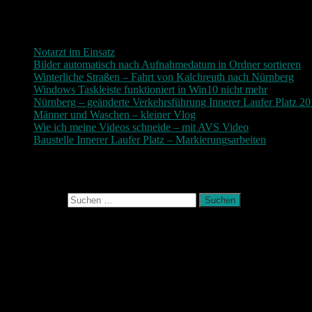
Neueste Beiträge
Notarzt im Einsatz
20. Januar 2019
Bilder automatisch nach Aufnahmedatum in Ordner sortieren
3
Winterliche Straßen – Fahrt von Kalchreuth nach Nürnberg
10
Windows Taskleiste funktioniert in Win10 nicht mehr
30. Nove
Nürnberg – geänderte Verkehrsführung Innerer Laufer Platz 2
Männer und Waschen – kleiner Vlog
9. November 2017
Wie ich meine Videos schneide – mit AVS Video
9. November
Baustelle Innerer Laufer Platz – Markierungsarbeiten
3. Novem
Photografie und mehr
Suchen nach:
August 2026
M
D
M
D
F
S
S
1
2
3
4
5
6
7
8
9
10
11
12
13
14
15
16
17
18
19
20
21
22
23
24
25
26
27
28
29
30