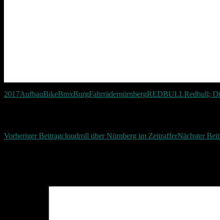
2017
Aufbau
Bike
Bmx
Burg
Fahrräder
nürnberg
REDBULL
Redbull; Di
Beitragsnavigation
Vorheriger Beitrag
cloudroll über Nürnberg im Zeitraffer
Nächster Beit
Schreibe einen Kommentar
Deine E-Mail-Adresse wird nicht veröffentlicht.
Erforderliche Felder 