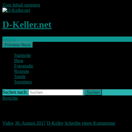
Zum Inhalt springen
D-Keller.net
Suchen
Primäres Menü
Startseite
Blog
Fotografie
Rezepte
Spiele
Sonstiges
Suchen nach:
Berichte
REDBULLDISTRICTRIDE2017 Aufbau
Video
30. August 2017
D-Keller
Schreibe einen Kommentar