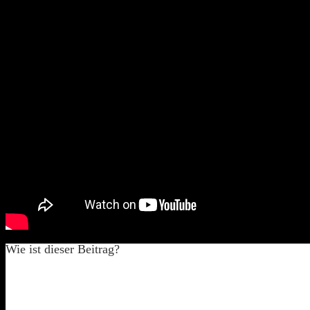
Der Red Bull District Ride 2017 wieder einmal zu Gast in Nürnberg.
Am 1.9 und 2.9. wird hier wieder von der Burg gesprungen. Dieses Vid
Die Handwerker sind fleißig dabei die Strecke fertig zu stellen. Ich
Wie ist dieser Beitrag?