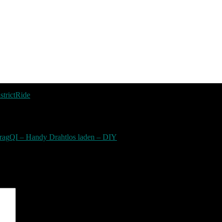
strict
Ride
rag
QI – Handy Drahtlos laden – DIY
sind mit
*
markiert