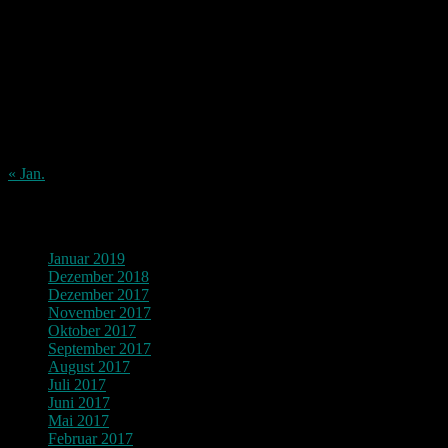
M
D
M
D
F
S
S
1
2
3
4
5
6
7
8
9
10
11
12
13
14
15
16
17
18
19
20
21
22
23
24
25
26
27
28
29
30
31
« Jan.
Archiv
Januar 2019
Dezember 2018
Dezember 2017
November 2017
Oktober 2017
September 2017
August 2017
Juli 2017
Juni 2017
Mai 2017
Februar 2017