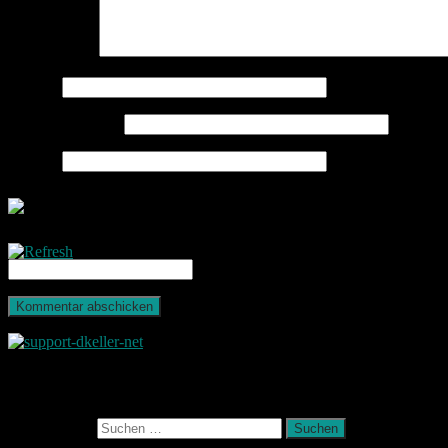
Kommentar
*
Name
*
E-Mail-Adresse
*
Website
CAPTCHA Code
*
Photografie und mehr
Suchen nach:
August 2026