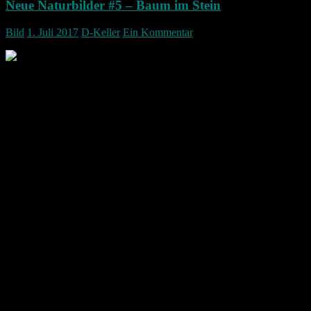
Neue Naturbilder #5 – Baum im Stein
Bild
1. Juli 2017
D-Keller
Ein Kommentar
Es ist doch immer wieder erstaunlich wie es mancher Baum doch schaf
Bäume zusammen gekommen sind.
Das Bild ist an der Ruine Lichtenegg entstanden.
Ganz oben auf der Ruine habe ich mit dem Handy ein Panorama Bild