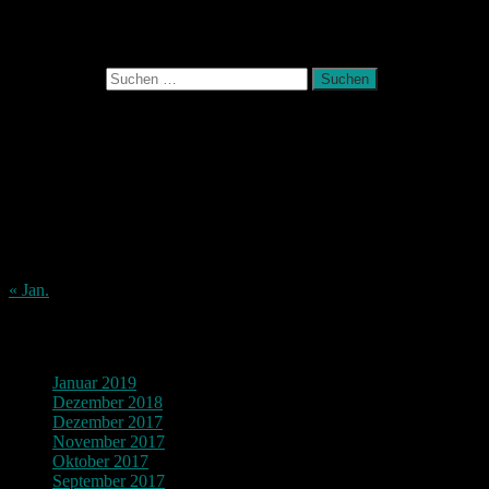
Photografie und mehr
Suchen nach:
August 2026
M
D
M
D
F
S
S
1
2
3
4
5
6
7
8
9
10
11
12
13
14
15
16
17
18
19
20
21
22
23
24
25
26
27
28
29
30
31
« Jan.
Archiv
Januar 2019
Dezember 2018
Dezember 2017
November 2017
Oktober 2017
September 2017