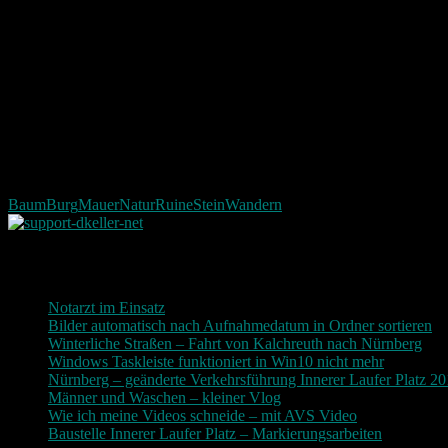
Baum
Burg
Mauer
Natur
Ruine
Stein
Wandern
Neueste Beiträge
Notarzt im Einsatz
20. Januar 2019
Bilder automatisch nach Aufnahmedatum in Ordner sortieren
3
Winterliche Straßen – Fahrt von Kalchreuth nach Nürnberg
10
Windows Taskleiste funktioniert in Win10 nicht mehr
30. Nove
Nürnberg – geänderte Verkehrsführung Innerer Laufer Platz 2
Männer und Waschen – kleiner Vlog
9. November 2017
Wie ich meine Videos schneide – mit AVS Video
9. November
Baustelle Innerer Laufer Platz – Markierungsarbeiten
3. Novem