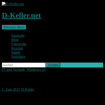
Zum
Inhalt
springen
D-Keller.net
Suchen
Primäres Menü
Startseite
Blog
Fotografie
Rezepte
Spiele
Sonstiges
Suchen
nach:
IT und Technik
,
Windows 10
Windows 10 im Anflug
1. Juni 2015
D-Keller
Windows 10 befindet sich im Anflug.