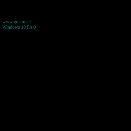
Bei dem ganzen ist wohl das wichtigste, dass Windows 10 im vollen
Umfang erst ab dem 29. Juli 2015 bereit steht.
Quellen:
www.golem.de
Windows 10 FAQ