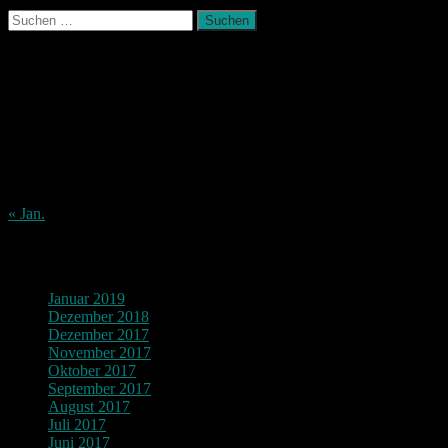
Suchen
nach:
August 2026
M
D
M
D
F
S
S
1
2
3
4
5
6
7
8
9
10
11
12
13
14
15
16
17
18
19
20
21
22
23
24
25
26
27
28
29
30
31
« Jan.
Archiv
Januar 2019
Dezember 2018
Dezember 2017
November 2017
Oktober 2017
September 2017
August 2017
Juli 2017
Juni 2017