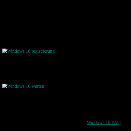
Es gibt gerüchte, dass Windows 10 dann erst einmal das letzte
Windows sein soll. Ab jetzt soll es dann nur noch immer wieder
Updates für das neue Windows geben.
Nach dem klicken auf die Registrierung erscheint noch folgendes
Fenster:
Das heißt aber nicht, dass eine E-Mail Adresse angegeben werden
muss. Es ist auch Möglich diesen Punkt zu überspringen.
Es erscheint dann folgender Hinweis:
Das war’s schon
Im Augenblick müssen Sie nichts weiter tun. Sobald Windwos 10
für Sie bereit steht, erhalten Sie auf Ihrem PC oder Tablet eine
Benachrichtigung.
Für alle die noch Fragen haben, ist das von Microsoft gemachte
FAQ sehr zu empfehlen. Das findet sich hier:
Windows 10 FAQ