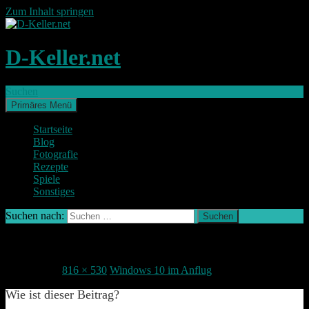
Zum Inhalt springen
D-Keller.net
Suchen
Primäres Menü
Startseite
Blog
Fotografie
Rezepte
Spiele
Sonstiges
Suchen nach:
Windows106
1. Juni 2015
816 × 530
Windows 10 im Anflug
Wie ist dieser Beitrag?