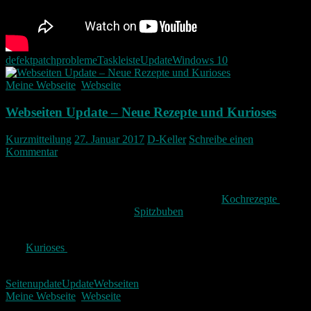
defekt
patch
probleme
Taskleiste
Update
Windows 10
Meine Webseite
,
Webseite
Webseiten Update – Neue Rezepte und Kurioses
Kurzmitteilung
27. Januar 2017
D-Keller
Schreibe einen
Kommentar
Meine Seite hat nun ein kleines Update bekommen.
Unter Rezepte finden sich nun auch vorerst zwei
Kochrezepte
so
wie ein Plätzchen Rezept für
Spitzbuben
.
Des weiteren gibt es nun eine weitere Kategorie unter Bildern die
sich
Kurioses
nennt. Dort sollen alle Kuriositäten die ich so finde
eingestellt werden.
Seitenupdate
Update
Webseiten
Meine Webseite
,
Webseite