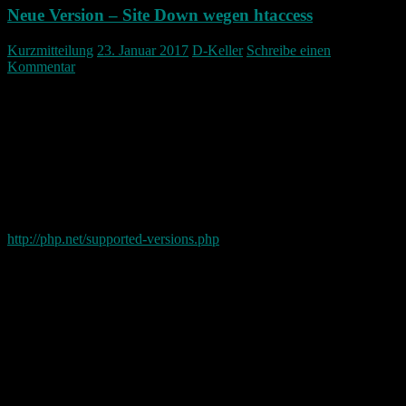
Neue Version – Site Down wegen htaccess
Kurzmitteilung
23. Januar 2017
D-Keller
Schreibe einen
Kommentar
Meine Seite war ein paar Tage down.
Dafür muss und möchte ich mich an der Stelle Entschuldigen.
Schuld daran war ein Eintrag in der htaccess Datei der Webseite.
Zudem wurde auch der Support der PHP Version meiner Seite
eingestellt. Also war auch hier ein Update nötig.
Genauere Informationen gibt es auf php.net
http://php.net/supported-versions.php
Durch das Entfernen AddHandler Zeile in der htaccess Datei ist der
Zugriff nun wieder möglich.
Die Fehlermeldung auf meiner Seite war folgende:
PHP version not supported
The requested PHP version is not supported on this server.
————————————————————————