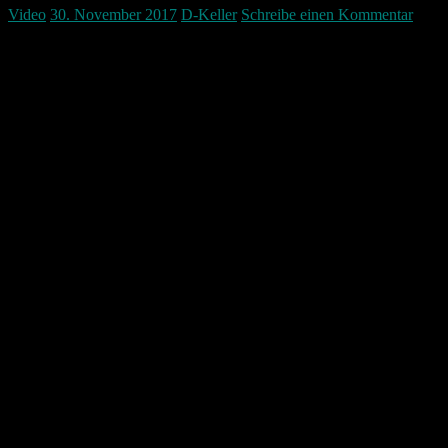
Video
30. November 2017
D-Keller
Schreibe einen Kommentar
Bei mir hat sich die Windows Taskleiste nach einigen Tagen nach
dem Update von Windows Version 1703 auf 1709 sehr komisch
verhalten. Das Startmenü hat sich nicht mehr öffnen lassen. Auch
konnte man keine rechte Maustaste mehr auf Anwendungen in der
Taskleiste machen. Auch waren alle Programme und auch der
Explorer sehr zäh. Nach diesem Workaround funktionierte alles
wieder zu 100%.