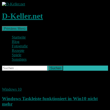
Zum
Inhalt
springen
D-Keller.net
Suchen
Primäres Menü
Startseite
Blog
Fotografie
Rezepte
Spiele
Sonstiges
Suchen
nach:
Schlagwort-Archiv: Update
Windows 10
Windows Taskleiste funktioniert in Win10 nicht
mehr