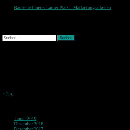
November 2017
Baustelle Innerer Laufer Platz – Markierungsarbeiten
3.
November 2017
Photografie und mehr
Suchen
nach:
August 2026
M
D
M
D
F
S
S
1
2
3
4
5
6
7
8
9
10
11
12
13
14
15
16
17
18
19
20
21
22
23
24
25
26
27
28
29
30
31
« Jan.
Archiv
Januar 2019
Dezember 2018
Dezember 2017