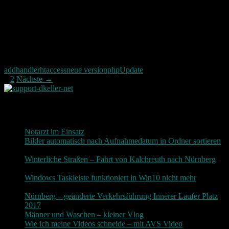
Die gewählte PHP Version ist auf dem Server nicht verfügbar.
Der Fehler ging auch nicht durch das Update der PHP Version weg.
Wie gesagt hat es geholfen die erste Zeile in der htaccess Datei zu
löschen die mit AddHandler begann. Alternativ kann man diese
auch mit einer # einfach aus kommentieren.
addhandler
htaccess
neue version
php
Update
Beitragsnavigation
1
2
Nächste →
Neueste Beiträge
Notarzt im Einsatz
20. Januar 2019
Bilder automatisch nach Aufnahmedatum in Ordner sortieren
3. Dezember 2018
Winterliche Straßen – Fahrt von Kalchreuth nach Nürnberg
10. Dezember 2017
Windows Taskleiste funktioniert in Win10 nicht mehr
30.
November 2017
Nürnberg – geänderte Verkehrsführung Innerer Laufer Platz
2017
19. November 2017
Männer und Waschen – kleiner Vlog
9. November 2017
Wie ich meine Videos schneide – mit AVS Video
9.