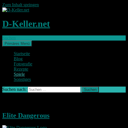
Zum Inhalt springen
D-Keller.net
Suchen
Primäres Menü
Startseite
Blog
Fotografie
Rezepte
Spiele
Sonstiges
Suchen nach:
Spiele
Elite Dangerous