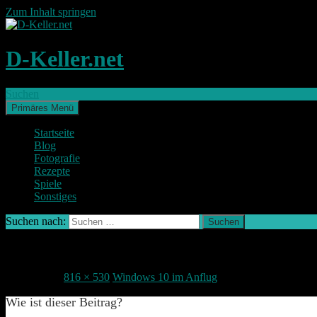
Zum Inhalt springen
D-Keller.net
Suchen
Primäres Menü
Startseite
Blog
Fotografie
Rezepte
Spiele
Sonstiges
Suchen nach:
Windows105
1. Juni 2015
816 × 530
Windows 10 im Anflug
Wie ist dieser Beitrag?