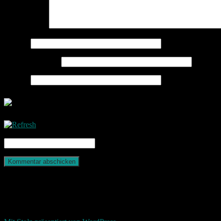
Kommentar
*
Name
*
E-Mail-Adresse
*
Website
CAPTCHA Code
*
Photografie und mehr
Return To Top
d-keller.net 2015-2026