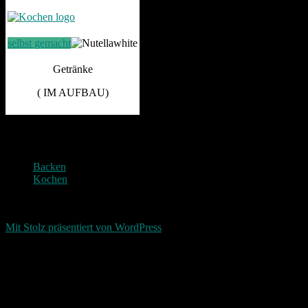
selbst gemacht
Getränke
( IM AUFBAU)
Photografie und mehr
Backen
Kochen
Return To Top
d-keller.net 2015-2026
Mit Stolz präsentiert von WordPress