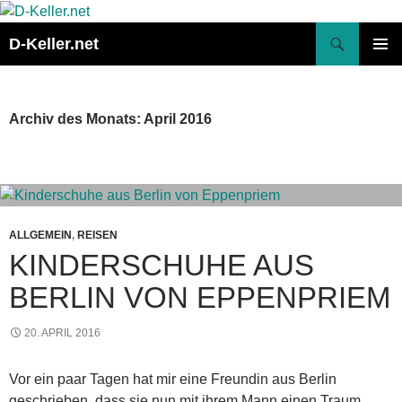
Zum
Inhalt
Suchen
D-Keller.net
springen
PRIMÄR
MENÜ
Archiv des Monats: April 2016
ALLGEMEIN
,
REISEN
KINDERSCHUHE AUS
BERLIN VON EPPENPRIEM
20. APRIL 2016
Vor ein paar Tagen hat mir eine Freundin aus Berlin
geschrieben, dass sie nun mit ihrem Mann einen Traum