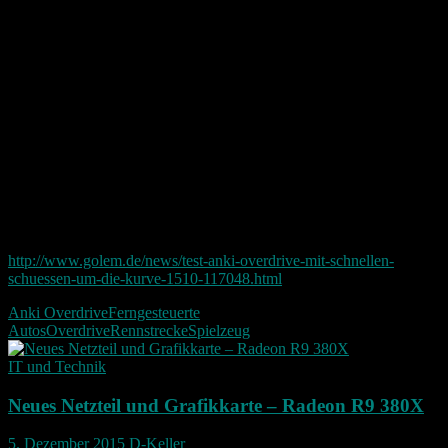
Mit seinen 180 Euro fürs Starter Paket ist das ganze noch etwas
teuer aber vielleicht fällt ja hier der Preis auch noch ein wenig.
Carrera war also gestern. Nun hat Anki mit Overdrive eine neue Zeit
eingeleitet und das ist gut so. Wir leben ja schließlich im Jahr 2015.
Andere Test Berichte:
Einen ausführlichen Test findet man beispielsweise bei Golem.de:
http://www.golem.de/news/test-anki-overdrive-mit-schnellen-
schuessen-um-die-kurve-1510-117048.html
Anki Overdrive
Ferngesteuerte
Autos
Overdrive
Rennstrecke
Spielzeug
IT und Technik
Neues Netzteil und Grafikkarte – Radeon R9 380X
5. Dezember 2015
D-Keller