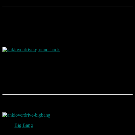
GroundShock
Mit seinem Elektro-Kern steht GoundShock sprichwörtlich unter
Strom. Er kann unfassbar gut manövrieren und blitzschnell
angreifen. Vor seinen Elektroschock-Waffen muss man sich in Acht
nehmen. Er ist ein gnadenloser Gegner.
Exklusive Waffe: ElectroPulse – Nur GroundShock verfügt über
den ElectroPulse, eine Waffe, welche die Energie seines Elektro-
Kerns in kreisförmige Blitzattacken umwandelt, die allen Gegnern
im Umkreis fortdauernden Schaden zufügt.
Weitere Autos können zusätzlich gekauft werden.
Big Bang
Big Bang
ist ein gepanzertes Schwergewicht.
Sein Graviton Core sendet riesige Schockwellen aus, die