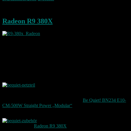
Diese Woche kam meine neue Grafikkarte
Radeon R9 380X
Die Karte ist wirklich riesig und passt gerade so
in mein Gehäuse. Dort ist es relativ eng durch die ganze Festplatten
die ich noch so darin hab. Hier sollte ich vielleicht auch mal die
ganzen kleinen heraus nehmen und dafür ein zwei große rein
basteln.
Meine 1 TB Platte die bereits verbaut ist – ist voll mit Bildern und
Filmen die ich seit 2004 gemacht habe.
Weil mein Netzteil das alles jetzt nicht mehr gepackt hat, musste ich
auch hier nachrüsten. Daher gibt es jetzt ein auch
ein neues Netzteil mit 500W es ersetzt das 430 Watt Netzteil.
Hierbei handelt es sich um ein
Netzteil von
Be Quiet! BN234 E10-
CM-500W Straight Power „Modular“
.
Das Netzteil bringt auch gleich entsprechende Kabel mit die schön
Modular am Netzteil angeschlossen werden
können. Für die
Radeon R9 380X
werden zwei 2×3