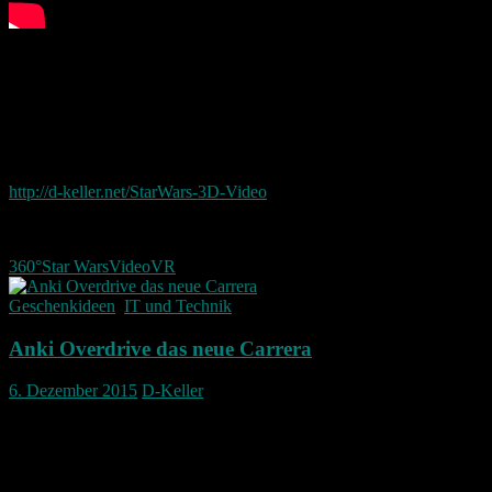
schaut man das Video auf seinem Handy an ist es sogar möglich
sich durch Bewegen des Smartphones um zu sehen.
Hier der der Link um das ganze auf dem Handy an zu sehen:
http://d-keller.net/StarWars-3D-Video
360°
Star Wars
Video
VR
Geschenkideen
,
IT und Technik
Anki Overdrive das neue Carrera
6. Dezember 2015
D-Keller
Anki Overdrive
Was ist das?