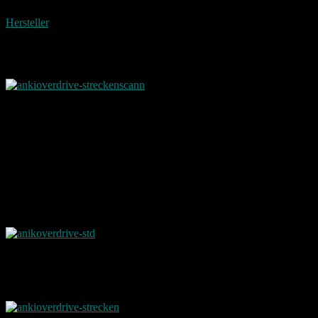
Eine vollständige Liste mit Kompatiblen Smartphones gibt es beim
Hersteller
.
Strecken werden auch wie schon bei anderen Rennstrecken (z.B.
Carrera) mit einzelnen Teilen zusammen gesteckt und zu einer
großen Rennstrecke zusammen gebaut.
Da die Steuerung mit
einem Smartphone funktioniert wird die Strecke so wie sie gebaut
wurde in das Smartphone eingelesen. Die Bauteile übermitteln dabei
an die App wie sie zusammen gesteckt wurden.
Starter Kit
Das spielen über das Smartphone ermöglicht das verbessern der
Autos und einen Level aufstieg für die Fahrzeuge. Somit werden sie
von mal zu mal besser.
Aktuell gibt es das Anki Overdrive Starter Kit
beispielsweise bei Amazon für 180 Euro.
Darin enthalten sind 10 Strecken Teile mit denen bis zu 8
verschiedene Strecken gebaut werden können.