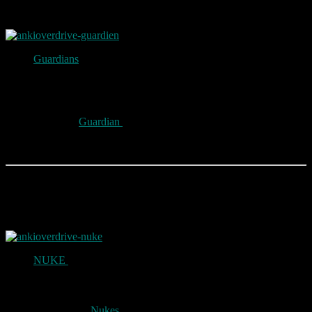
Guardian
Guardians
Siren Core gibt seine Siegeslust lautstark bekannt!
Sein Schallkern erzeugt schrille Schallwellen, welche die
Panzerung seiner Herausforderer durchdringen und ihnen
jegliche Kontrolle rauben.
Sonic Beam – Ein Strahl aus ultrahochfrequenter Energie, der
direkt vor
Guardian
abgefeuert wird.
Sonic Blast – Entlädt eine massive Schallwelle, die alle
umgebenden Herausforderer beschädigt.
Nuke
NUKE
kann seinen Fusionskern Core mit unglaublicher
Energie aufladen, der normale Schilde nicht standhalten.
Hinter seiner coolen Fassade verbirgt sich ein hochexplosives
Innenleben.
Decimator –
Nukes
Decimator feuert eine Salve