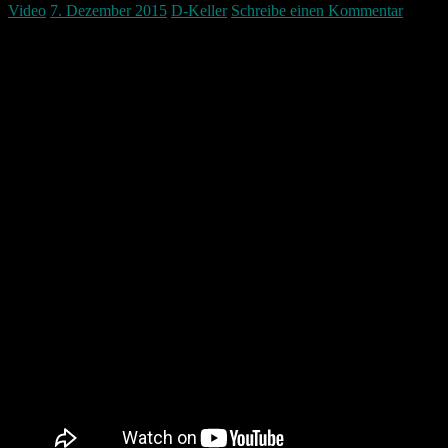
Video
7. Dezember 2015
D-Keller
Schreibe einen Kommentar
Aus dem Netz gefischt.
Star Wars 3D Video
In diesem Video ist es möglich während es läuft sich umsehen.
Einfach durch Maus gedrückt halten kann der gesamte Raum wahr
genommen werden.