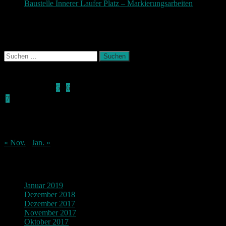
Baustelle Innerer Laufer Platz – Markierungsarbeiten
3.
November 2017
Photografie und mehr
Suchen
nach:
Dezember 2015
M
D
M
D
F
S
S
1
2
3
4
5
6
7
8
9
10
11
12
13
14
15
16
17
18
19
20
21
22
23
24
25
26
27
28
29
30
31
« Nov.
Jan. »
Archiv
Januar 2019
Dezember 2018
Dezember 2017
November 2017
Oktober 2017