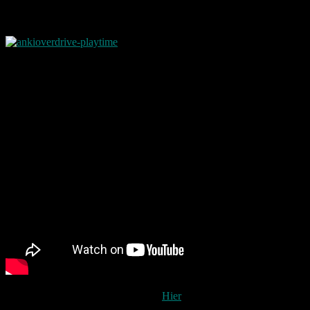
Im Grunde könnte man sagen es ist das neue Carrera.
Gespielt wird mittels einer Smartphone App die beispielsweise bei
Google Play geladen werden kann.
Hier