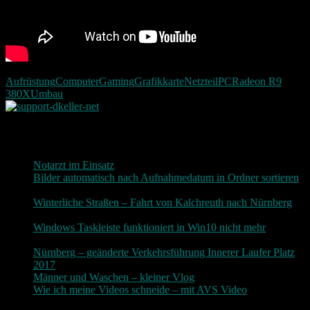
Aufrüstung
Computer
Gaming
Grafikkarte
Netzteil
PC
Radeon R9
380X
Umbau
Neueste Beiträge
Notarzt im Einsatz
20. Januar 2019
Bilder automatisch nach Aufnahmedatum in Ordner sortieren
3. Dezember 2018
Winterliche Straßen – Fahrt von Kalchreuth nach Nürnberg
10. Dezember 2017
Windows Taskleiste funktioniert in Win10 nicht mehr
30.
November 2017
Nürnberg – geänderte Verkehrsführung Innerer Laufer Platz
2017
19. November 2017
Männer und Waschen – kleiner Vlog
9. November 2017
Wie ich meine Videos schneide – mit AVS Video
9.
November 2017