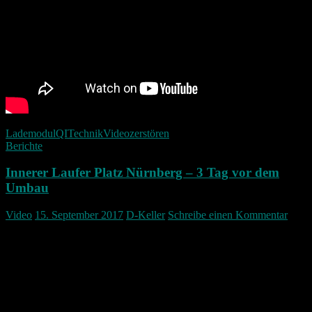
Lademodul
QI
Technik
Video
zerstören
Berichte
Innerer Laufer Platz Nürnberg – 3 Tag vor dem
Umbau
Video
15. September 2017
D-Keller
Schreibe einen Kommentar
Am 18.09.2017 werden erste Umbauarbeiten am Innerer Laufer
Platz beginnen. Als erstes baut SÖR die Verkehrsinsel um und auch
die Ampelanlage wird Barriere frei ausgebaut.
Eine Dokumentation um festzuhalten, wie es einmal dort
ausgesehen hat bis zum Jahr 2017.