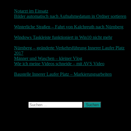
Notarzt im Einsatz
20. Januar 2019
Bilder automatisch nach Aufnahmedatum in Ordner sortieren
3. Dezember 2018
Winterliche Straßen – Fahrt von Kalchreuth nach Nürnberg
10. Dezember 2017
Windows Taskleiste funktioniert in Win10 nicht mehr
30.
November 2017
Nürnberg – geänderte Verkehrsführung Innerer Laufer Platz
2017
19. November 2017
Männer und Waschen – kleiner Vlog
9. November 2017
Wie ich meine Videos schneide – mit AVS Video
9.
November 2017
Baustelle Innerer Laufer Platz – Markierungsarbeiten
3.
November 2017
Photografie und mehr
Suchen nach:
September 2017
M
D
M
D
F
S
S
1
2
3
4
5
6
7
8
9
10