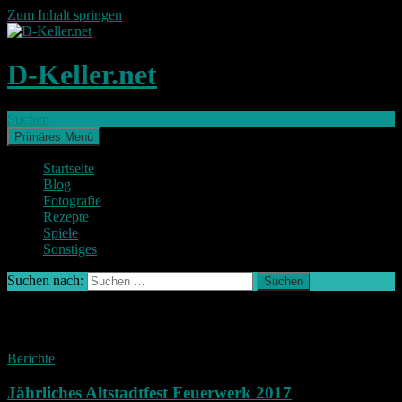
Zum Inhalt springen
D-Keller.net
Suchen
Primäres Menü
Startseite
Blog
Fotografie
Rezepte
Spiele
Sonstiges
Suchen nach:
Archiv des Monats: September 2017
Berichte
Jährliches Altstadtfest Feuerwerk 2017