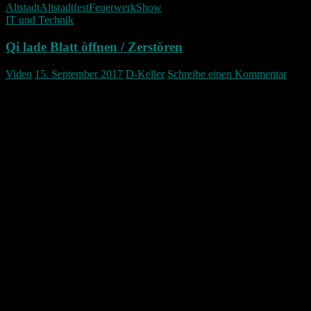
Altstadt
Altstadtfest
Feuerwerk
Show
IT und Technik
Qi lade Blatt öffnen / Zerstören
Video
15. September 2017
D-Keller
Schreibe einen Kommentar
Wie sieht ein solches QI Modul von innen aus und wie ist es
aufgebaut? Ich öffne in diese Video ein defektes um zu zeigen wie
es innen aussieht…
Leider können keine Sprechblasen mehr dazu gefügt werden. Zu
sehen sind aber die Kupferspule die mit einem Steuerchip
verbunden ist der den übertragenen Strom über das Flachbandkabel
weiter in das Handy leitet. Auf der Ladestation ist im Grunde auch
eine Kupferspule verbaut und darüber wird dann via
Indikationsverfahren der Strom quasi drahtlos übertragen.
Wireless Charging: http://amzn.to/2xlD9XV