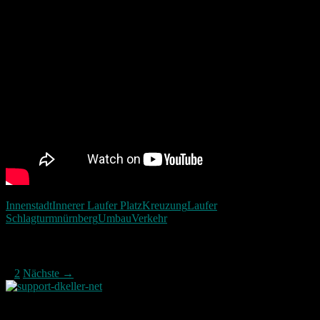
Innenstadt
Innerer Laufer Platz
Kreuzung
Laufer
Schlagturm
nürnberg
Umbau
Verkehr
Beitragsnavigation
1
2
Nächste →
Neueste Beiträge