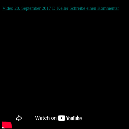
Video
20. September 2017
D-Keller
Schreibe einen Kommentar
Nürnberger Altstadtfest Feuerwerk am 20.09.2017 auf der Insel
Schütt.