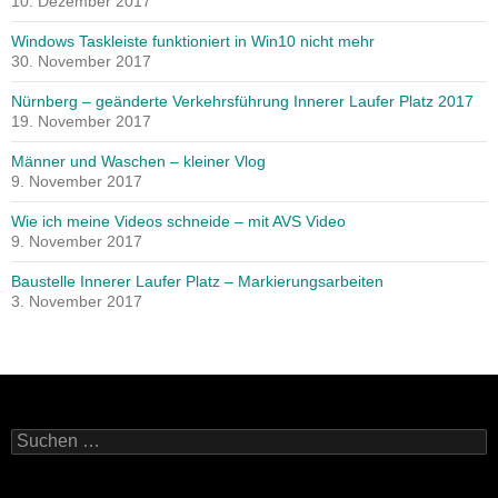
10. Dezember 2017
Windows Taskleiste funktioniert in Win10 nicht mehr
30. November 2017
Nürnberg – geänderte Verkehrsführung Innerer Laufer Platz 2017
19. November 2017
Männer und Waschen – kleiner Vlog
9. November 2017
Wie ich meine Videos schneide – mit AVS Video
9. November 2017
Baustelle Innerer Laufer Platz – Markierungsarbeiten
3. November 2017
Suchen
nach: