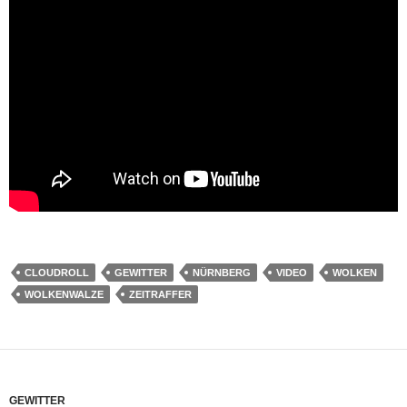
CLOUDROLL
GEWITTER
NÜRNBERG
VIDEO
WOLKEN
WOLKENWALZE
ZEITRAFFER
GEWITTER