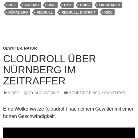
2017
AUFBAU
BIKE
BMX
BURG
FAHRRÄDER
NÜRNBERG
REDBULL
REDBULL; DISTRICT
RIDE
GEWITTER
,
NATUR
CLOUDROLL ÜBER
NÜRNBERG IM
ZEITRAFFER
VIDEO
19. AUGUST 2017
SCHREIBE EINEN KOMMENTAR
Eine Wolkenwalze (cloudroll) nach einem Gewitter mit einer
hohen Geschwindigkeit.