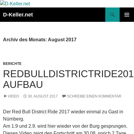
Zum
Inhalt
Suchen
D-Keller.net
springen
PRIMÄR
MENÜ
Archiv des Monats: August 2017
BERICHTE
REDBULLDISTRICTRIDE201
AUFBAU
VIDEO
30. AUGUST 2017
SCHREIBE EINEN KOMMENTAR
Der Red Bull District Ride 2017 wieder einmal zu Gast in
Nürnberg.
Am 1.9 und 2.9. wird hier wieder von der Burg gesprungen.
Dieses Video zeigt den Fortschritt am 30.08. sprich 2 Tage