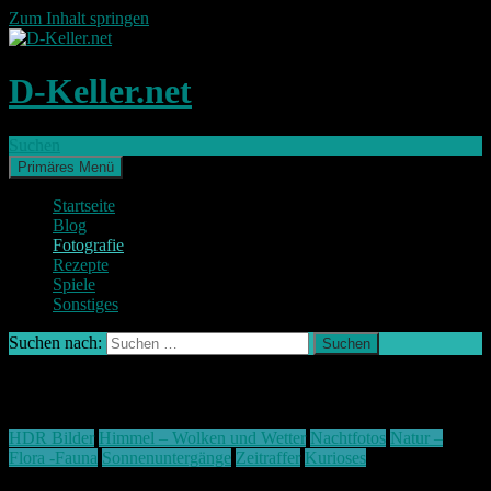
Zum Inhalt springen
D-Keller.net
Suchen
Primäres Menü
Startseite
Blog
Fotografie
Rezepte
Spiele
Sonstiges
Suchen nach:
Fotografie
HDR Bilder
Himmel – Wolken und Wetter
Nachtfotos
Natur –
Flora -Fauna
Sonnenuntergänge
Zeitraffer
Kurioses