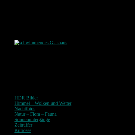
Fleisch Grillen
man of the day
schwimmendes Glashaus
Photografie und mehr
Bilder-Navigation
HDR Bilder
Himmel – Wolken und Wetter
Nachtfotos
Natur – Flora – Fauna
Sonnenuntergänge
Zeitraffer
Kurioses